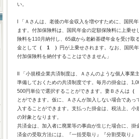
い。
I 「Ａさんは、老後の年金収入を増やすために、国民
ます。付加保険料は、国民年金の定額保険料に上乗せ
険料を110月納付し、65歳から老齢基礎年金を受け
金として
（ 1 ）
円が上乗せされます。なお、国民年
付加保険料を納付することはできません」
II 「小規模企業共済制度は、Ａさんのような個人事
準備しておくための共済制度です。毎月の掛金は、1,0
500円単位で選択することができます。妻Ｂさんは
（ 
とができます。仮に、Ａさんが加入しない場合であっ
入することができます。支払った掛金は、税法上、小
の対象となります。
共済金は、加入者に廃業等の事由が生じた場合に、掛
済金の受取方法には、『一括受取り』『分割受取り』