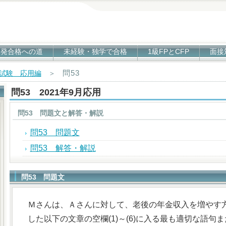
1発合格への道
未経験・独学で合格
1級FPとCFP
面接
問53
科試験 応用編
＞
問53 2021年9月応用
問53 問題文と解答・解説
問53 問題文
問53 解答・解説
問53 問題文
Ｍさんは、Ａさんに対して、老後の年金収入を増やす
した以下の文章の空欄(1)～(6)に入る最も適切な語