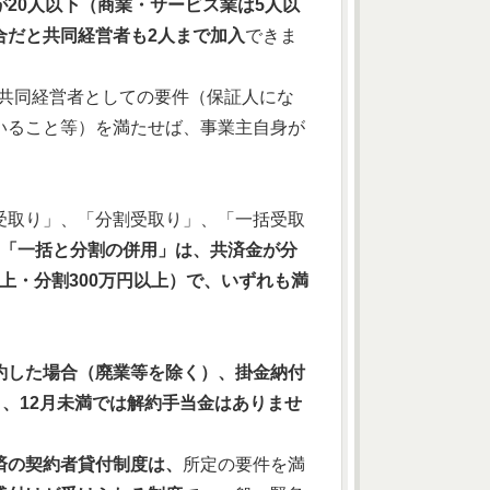
20人以下（商業・サービス業は5人以
合だと共同経営者も2人まで加入
できま
は共同経営者としての要件（保証人にな
いること等）を満たせば、事業主自身が
受取り」、「分割受取り」、「一括受取
「一括と分割の併用」は、共済金が分
以上・分割300万円以上）で、いずれも満
約した場合（廃業等を除く）、掛金納付
り、12月未満では解約手当金はありませ
済の契約者貸付制度は、
所定の要件を満