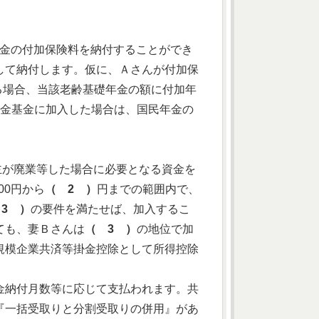
年金の付加保険料を納付することができ
して納付します。仮に、Ａさんが付加保
取る場合、当該老齢基礎年金の額に付加年
金基金に加入した場合は、国民年金の
業主が廃業等した場合に必要となる資金を
00円から
（ 2 ）
円までの範囲内で、
3 ）
の要件を満たせば、加入するこ
ても、妻Ｂさんは
（ 3 ）
の地位で加
規模企業共済等掛金控除として所得控除
金納付月数等に応じて支払われます。共
『一括受取りと分割受取りの併用』があ