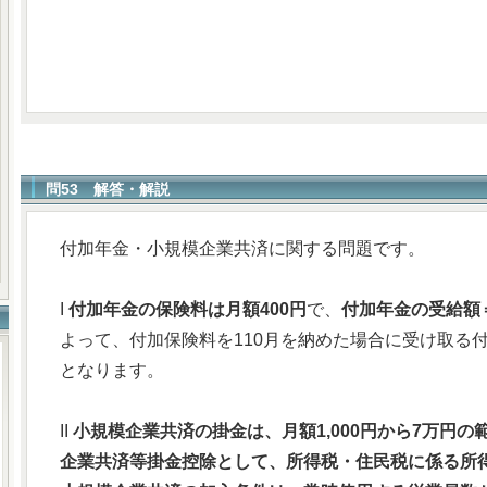
問53 解答・解説
付加年金・小規模企業共済に関する問題です。
I
付加年金の保険料は月額400円
で、
付加年金の受給額＝
よって、付加保険料を110月を納めた場合に受け取る付加年
となります。
II
小規模企業共済の掛金は、月額1,000円から7万円の
企業共済等掛金控除として、所得税・住民税に係る所