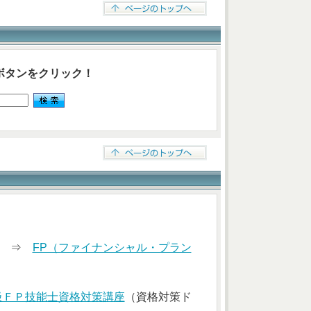
ボタンをクリック！
索） ⇒
FP（ファイナンシャル・プラン
級ＦＰ技能士資格対策講座
（資格対策ド