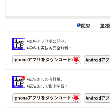
問52
第2
●無料アプリ版公開中。
●学科も実技も完全無料！
●広告無しの有料版。
●広告無しで集中学習！