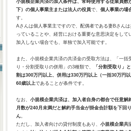
小規模企業共済の加入条件は、常時使用する従業員数が
下）の個人事業主または法人の役員
で、
個人事業の場
す。
Aさんは個人事業主ですので、配偶者である妻Bさん
っていることや、経営における重要な意思決定をして
加入しない場合でも、単独で加入可能です。
また、小規模企業共済の共済金の受取方法は、「一括
り・分割受取りの併用」の3種類で、
「分割受取り」と
割は300万円以上、併用は330万円以上（一括30万円
60歳以上
であることが条件です。
なお、
小規模企業共済は、加入者自身の都合で任意解
月数が240月未満だと解約手当金が掛金合計額を下回
ん
。
ただし、加入者向けの貸付制度もあり、
小規模企業共