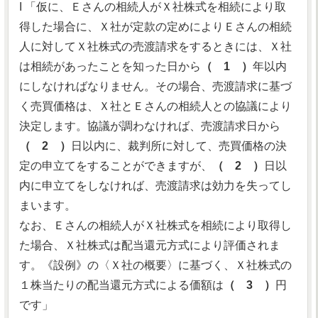
I 「仮に、Ｅさんの相続人がＸ社株式を相続により取
得した場合に、Ｘ社が定款の定めによりＥさんの相続
人に対してＸ社株式の売渡請求をするときには、Ｘ社
は相続があったことを知った日から
（ 1 ）
年以内
にしなければなりません。その場合、売渡請求に基づ
く売買価格は、Ｘ社とＥさんの相続人との協議により
決定します。協議が調わなければ、売渡請求日から
（ 2 ）
日以内に、裁判所に対して、売買価格の決
定の申立てをすることができますが、
（ 2 ）
日以
内に申立てをしなければ、売渡請求は効力を失ってし
まいます。
なお、Ｅさんの相続人がＸ社株式を相続により取得し
た場合、Ｘ社株式は配当還元方式により評価されま
す。《設例》の〈Ｘ社の概要〉に基づく、Ｘ社株式の
１株当たりの配当還元方式による価額は
（ 3 ）
円
です」