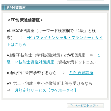
FP対策講座
＜FP対策通信講座＞
●LECのFP講座（キーワード検索欄で「1級」と検
索） ⇒
FP（ファイナンシャル・プランナー）サイ
トはこちら
●1級FP技能士（学科試験対策）のWEB講座 ⇒
１
級ＦＰ技能士資格対策講座
（資格対策ドットコム）
●通勤中に音声学習するなら ⇒
ＦＰ 通勤講座
●社労士・宅建・中小企業診断士等も受けるなら
⇒
月額定額サービス【ウケホーダイ】