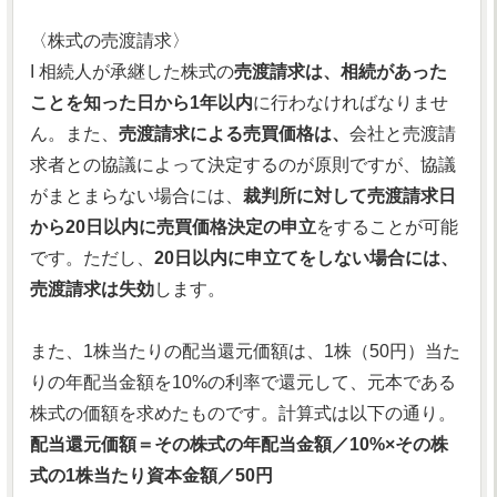
〈株式の売渡請求〉
I 相続人が承継した株式の
売渡請求は、相続があった
ことを知った日から1年以内
に行わなければなりませ
ん。また、
売渡請求による売買価格は、
会社と売渡請
求者との協議によって決定するのが原則ですが、協議
がまとまらない場合には、
裁判所に対して売渡請求日
から20日以内に売買価格決定の申立
をすることが可能
です。ただし、
20日以内に申立てをしない場合には、
売渡請求は失効
します。
また、1株当たりの配当還元価額は、1株（50円）当た
りの年配当金額を10%の利率で還元して、元本である
株式の価額を求めたものです。計算式は以下の通り。
配当還元価額＝その株式の年配当金額／10%×その株
式の1株当たり資本金額／50円