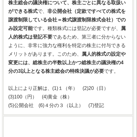
株主総会の議決権について、株主ごとに異なる取扱い
ができる株式
で、
非公開会社（定款ですべての株式を
譲渡制限している会社＝株式譲渡制限株式会社）での
み設定可能
です。種類株式には登記が必要ですが、
属
人的株式は登記不要
であるため、第三者に分からない
ように、非常に強力な権利を特定の株主に付与できる
メリットがあります。このため、
属人的株式の設定や
変更には、総株主の半数以上かつ総株主の議決権の4
分の3以上となる株主総会の特殊決議が必要
です。
以上により正解は、(1)１（年） (2)20（日）
(3)100（円） (4)黄金（株）
(5)公開会社 (6)４分の３（以上） (7)登記