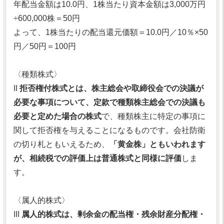
年配当金額は10.0円、1株当たり資本金額は3,000万円
÷600,000株＝50円
よって、1株当たりの配当還元価額＝10.0円／10％×50
円／50円＝100円
〈種類株式〉
II
拒否権付株式とは、株主総会や取締役会での決議が
必要な事項について、定款で種類株主総会での決議も
必要と定めた場合の株式
で、種類株主に特定の事項に
関して拒否権を与えることになるものです。会社防衛
の切り札ともいえるため、
「黄金株」ともいわれます
が、相続税での評価上は普通株式と同様に評価
しま
す。
〈属人的株式〉
III
属人的株式は、剰余金の配当権・残余財産分配権・