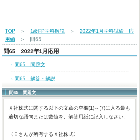
TOP
＞
1級FP学科解説
＞
2022年1月学科試験 応
用編
＞
問65
問65 2022年1月応用
問65 問題文
問65 解答・解説
問65 問題文
Ｘ社株式に関する以下の文章の空欄(1)～(7)に入る最も
適切な語句または数値を、解答用紙に記入しなさい。
〈Ｅさんが所有するＸ社株式〉