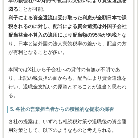
本の親会社への利子や配当の支払いにより資金還流を
図る
ことが可能。
利子による資金還流は受け取った利息が全額日本で課
税されるのに対し、配当による資金還流は外国子会社
配当益金不算入の適用により配当額の95%が免税
とな
り、日本と諸外国の法人実効税率の差から、配当の方
が有利となることが多い。
本問ではX社から子会社への貸付の有無が不明であ
り、上記の税負担の面からも、配当により資金還流を
行い、退職金支払いの原資とすることが適当と思われ
る。
5. 各社の営業担当者からの積極的な提案の採否
各社の提案は、いずれも相続税対策や退職後の資金運
用対策として、以下のようなものと考えられる。