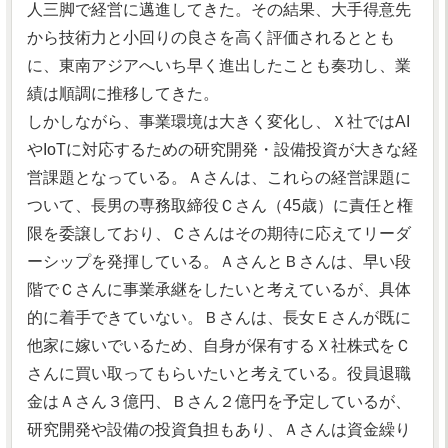
人三脚で経営に邁進してきた。その結果、大手得意先
から技術力と小回りの良さを高く評価されるととも
に、東南アジアへいち早く進出したことも奏功し、業
績は順調に推移してきた。
しかしながら、事業環境は大きく変化し、Ｘ社ではAI
やIoTに対応するための研究開発・設備投資が大きな経
営課題となっている。Ａさんは、これらの経営課題に
ついて、長男の専務取締役Ｃさん（45歳）に責任と権
限を委譲しており、Ｃさんはその期待に応えてリーダ
ーシップを発揮している。ＡさんとＢさんは、早い段
階でＣさんに事業承継をしたいと考えているが、具体
的に着手できていない。Ｂさんは、長女Ｅさんが既に
他家に嫁いでいるため、自身が保有するＸ社株式をＣ
さんに買い取ってもらいたいと考えている。役員退職
金はＡさん３億円、Ｂさん２億円を予定しているが、
研究開発や設備の投資負担もあり、Ａさんは資金繰り