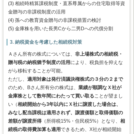
(3) 相続時精算課税制度・直系尊属からの住宅取得等資
金贈与の非課税制度の活用
(4) 孫への教育資金贈与の非課税措置の検討
(5) 金庫株を用いた長男Cから二男Dへの代償分割
3. 納税資金を考慮した相続税対策
Ａさん所有の株式については、
非上場株式の相続税・
贈与税の納税猶予制度の活用
により、税負担を抑えな
がら移転することが可能。
ただし、
適用対象は発行済議決権株式の３分の２まで
のため、Bさん所有分の株式は、
業績が順調なＸ社が
金庫株として数年間にわたって買い取る
ことが望まし
い（
相続開始から3年以内にＸ社に譲渡した場合は、
みなし配当課税は適用されず、譲渡価額と取得価額の
差額が譲渡所得
（所得税15%・住民税5%）となり、
相
続税の取得費加算も適用
できるため、X社が相続開始