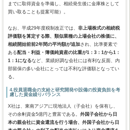
までに取得資金を準備し、相続発生後に金庫株として
買い取ることも提案可能）。
なお、平成29年度税制改正では、
非上場株式の相続税
評価額を算定する際、類似業種の上場会社の株価に、
相続開始前前2年間の平均額が追加
され、比準要素で
ある
配当・利益・簿価純資産の比重が1：3：1から1：
1：1になる
など、業績好調な会社には有利な反面、内
部留保の多い会社にとっては不利な評価額となってい
る。
4.役員退職金の支給と研究開発や設備の投資負担を考
慮した資金繰りバランス
X社は、東南アジアに現地法人（子会社）を保有し、
その余剰資金5億円と豊富である。
外国子会社から日
本の親会社に資金還流を行う場合、外国子会社から日