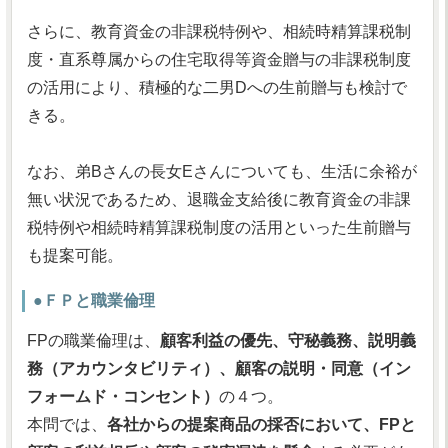
さらに、教育資金の非課税特例や、相続時精算課税制
度・直系尊属からの住宅取得等資金贈与の非課税制度
の活用により、積極的な二男Dへの生前贈与も検討で
きる。
なお、弟Bさんの長女Eさんについても、生活に余裕が
無い状況であるため、退職金支給後に教育資金の非課
税特例や相続時精算課税制度の活用といった生前贈与
も提案可能。
●ＦＰと職業倫理
FPの職業倫理は、
顧客利益の優先、守秘義務、説明義
務（アカウンタビリティ）、顧客の説明・同意（イン
フォームド・コンセント）
の４つ。
本問では、
各社からの提案商品の採否において、FPと