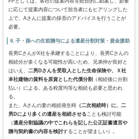
FPとしては、各社の提案内容を総合的に勘案し、必要
に応じて提案内容について担当者にもヒアリングした
上で、Aさんに提案の採否のアドバイスを行うことが
必要。
6. 子・孫への生前贈与による遺産分割対策・資金援助
長男CさんがX社を承継することにより、長男Cさんの
相続分が多くなる可能性が高いため、兄弟仲が良好と
はいえ、
二男Dさんを受取人とした生命保険や、Ｘ社
本社建物の賃料を原資とした代償分割
（相続後に分割
払い）による、ある程度均等な相続も必要と思われ
る。
また、Aさんの妻の相続発生時
（二次相続時）に、二
男Dにより多くの遺産を相続させる
ことも検討可能
（
遺産分割協議の中でこれらを記した公正証書遺言や
贈与契約書の内容を検討
することが望ましい）。