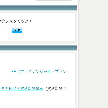
ボタンをクリック！
索） ⇒
FP（ファイナンシャル・プラン
級ＦＰ技能士資格対策講座
（資格対策ド