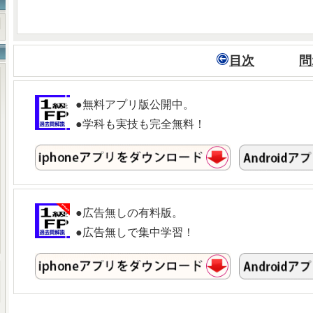
目次
問
●無料アプリ版公開中。
●学科も実技も完全無料！
●広告無しの有料版。
●広告無しで集中学習！