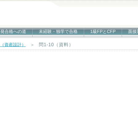
1発合格への道
未経験・独学で合格
1級FPとCFP
面接
問1-10（資料）
技（資産設計）
＞