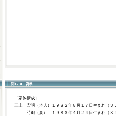
問1-10 資料
［家族構成］
三上 宏明（本人）１９８２年８月１７日生まれ（３
詩織（妻） １９８３年４月２４日生まれ（３５