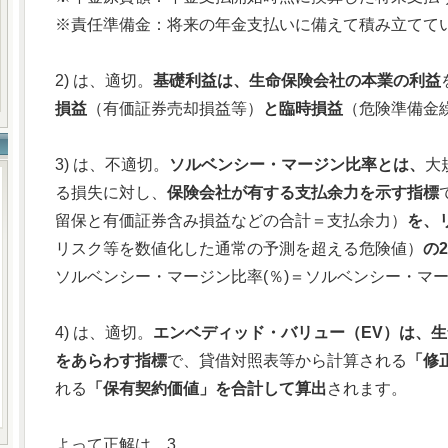
※責任準備金：将来の年金支払いに備えて積み立てて
2) は、適切。
基礎利益は、生命保険会社の本業の利益
損益
（有価証券売却損益等）
と臨時損益
（危険準備金
3) は、不適切。
ソルベンシー・マージン比率とは、
大
る損失に対し、
保険会社が有する支払余力を示す指標
留保と有価証券含み損益などの合計＝支払余力）
を、
リスク等を数値化した通常の予測を超える危険値）
の
ソルベンシー・マージン比率(％)＝ソルベンシー・マージン
4) は、適切。
エンベディッド・バリュー（EV）は、
をあらわす指標
で、貸借対照表等から計算される
「修
れる
「保有契約価値」を合計して算出
されます。
よって正解は、3