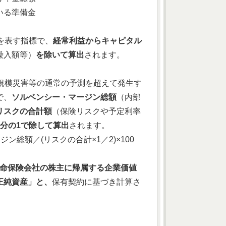
いる準備金
を表す指標で、
経常利益からキャピタル
繰入額等）
を除いて算出
されます。
規模災害等の通常の予測を超えて発生す
で、
ソルベンシー・マージン総額
（内部
リスクの合計額
（保険リスクや予定利率
2分の1で除して算出
されます。
総額／(リスクの合計×1／2)×100
生命保険会社の株主に帰属する企業価値
正純資産」と、
保有契約に基づき計算さ