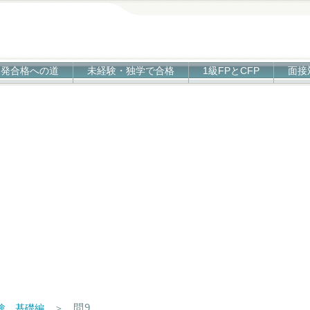
1発合格への道
未経験・独学で合格
1級FPとCFP
面接
問9
試験 基礎編
＞