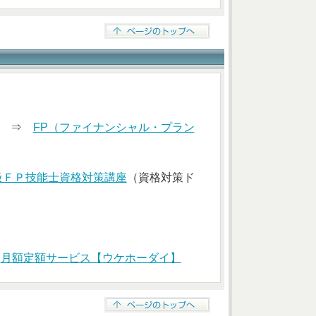
索） ⇒
FP（ファイナンシャル・プラン
級ＦＰ技能士資格対策講座
（資格対策ド
⇒
月額定額サービス【ウケホーダイ】