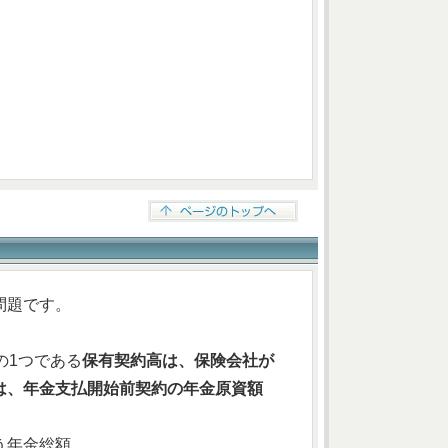
問題です。
の1つである
保有契約高は、保険会社が
は、年金支払開始前契約の年金原資額
う年金総額