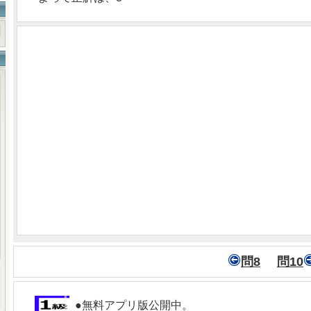
問8
問10
●無料アプリ版公開中。