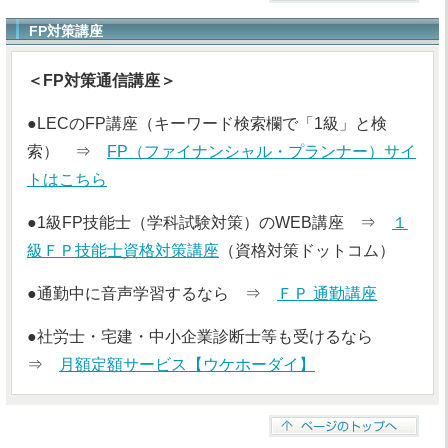
FP対策講座
＜FP対策通信講座＞
●LECのFP講座（キーワード検索欄で「1級」と検
索） ⇒
FP（ファイナンシャル・プランナー）サイ
トはこちら
●1級FP技能士（学科試験対策）のWEB講座 ⇒
１
級ＦＰ技能士資格対策講座
（資格対策ドットコム）
●通勤中に音声学習するなら ⇒
ＦＰ 通勤講座
●社労士・宅建・中小企業診断士等も受けるなら
⇒
月額定額サービス【ウケホーダイ】