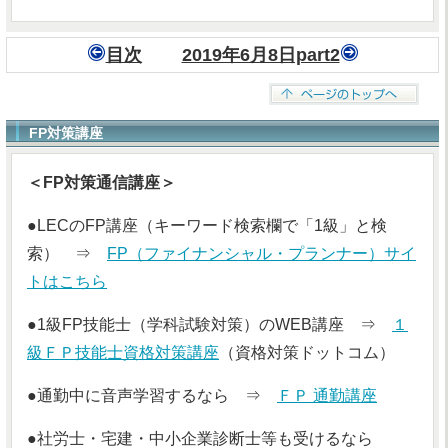
目次
2019年6月8日part2
FP対策講座
＜FP対策通信講座＞
●LECのFP講座（キーワード検索欄で「1級」と検
索） ⇒
FP（ファイナンシャル・プランナー）サイ
トはこちら
●1級FP技能士（学科試験対策）のWEB講座 ⇒
１
級ＦＰ技能士資格対策講座
（資格対策ドットコム）
●通勤中に音声学習するなら ⇒
ＦＰ 通勤講座
●社労士・宅建・中小企業診断士等も受けるなら