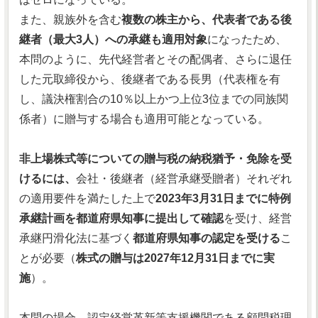
また、親族外を含む
複数の株主から、代表者である後
継者（最大3人）への承継も適用対象
になったため、
本問のように、先代経営者とその配偶者、さらに退任
した元取締役から、後継者である長男（代表権を有
し、議決権割合の10％以上かつ上位3位までの同族関
係者）に贈与する場合も適用可能となっている。
非上場株式等についての贈与税の納税猶予・免除を受
けるには、
会社・後継者（経営承継受贈者）それぞれ
の適用要件を満たした上で
2023年3月31日までに特例
承継計画を都道府県知事に提出して確認
を受け、経営
承継円滑化法に基づく
都道府県知事の認定を受ける
こ
とが必要（
株式の贈与は2027年12月31日までに実
施
）。
本問の場合、認定経営革新等支援機関である顧問税理