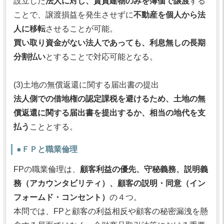
設立した
法人に対し、賃貸建物のみを簿価で譲渡
する
ことで、譲渡損益を発生させずに
不動産を個人から法
人に移転
させることが可能。
買い取り資金がない法人であっても、利息無しの長期
分割払い
とすることで対応可能となる。
(3)土地の無償返還に関する届出書の提出
法人側での借地権の認定課税を避けるため、土地の無
償返還に関する届出書を提出するか、相当の地代を支
払う
こととする。
●ＦＰと職業倫理
FPの職業倫理は、
顧客利益の優先、守秘義務、説明義
務（アカウンタビリティ）、顧客の説明・同意（イン
フォームド・コンセント）
の４つ。
本問では、FPと顧客の利益相反や顧客の秘密漏洩を懸