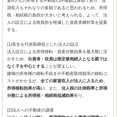
妻Bさんの所有する不動産の評価額は多額であり、賃
貸収入もそれなりの多額であると思われるため、所得
税・相続税の負担が大きいと考えられる。よって、法
人の設立による税負担を軽減した資産承継対策を提案
する。
(1)長女を代表取締役とした法人の設立
法人設立による所得移転・資産分散効果を最大限に活
かすため、
出資者・役員は推定被相続人となる親では
なく子を中心とする
ことが望ましい。
建物の所有権の移転手続きや不動産取得税等の移転コ
ストがかかるが、
全ての家賃収入が法人に入るため、
所得移転効果が高い
。また、
法人税の比例税率と所得
分散による所得税・相続税低減効果
有り。
(2)法人への不動産の譲渡