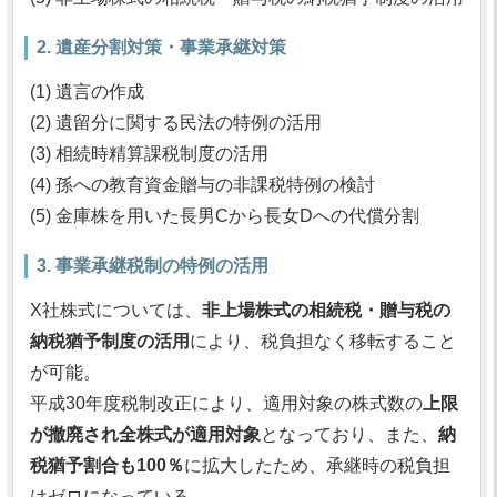
2. 遺産分割対策・事業承継対策
(1) 遺言の作成
(2) 遺留分に関する民法の特例の活用
(3) 相続時精算課税制度の活用
(4) 孫への教育資金贈与の非課税特例の検討
(5) 金庫株を用いた長男Cから長女Dへの代償分割
3. 事業承継税制の特例の活用
X社株式については、
非上場株式の相続税・贈与税の
納税猶予制度の活用
により、税負担なく移転すること
が可能。
平成30年度税制改正により、適用対象の株式数の
上限
が撤廃され全株式が適用対象
となっており、また、
納
税猶予割合も100％
に拡大したため、承継時の税負担
はゼロになっている。