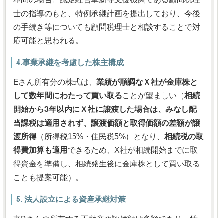
士の指導のもと、特例承継計画を提出しており、今後
の手続き等についても顧問税理士と相談することで対
応可能と思われる。
4.事業承継を考慮した株主構成
Eさん所有分の株式は、
業績が順調なＸ社が金庫株と
して数年間にわたって買い取る
ことが望ましい（
相続
開始から3年以内にＸ社に譲渡した場合は、みなし配
当課税は適用されず、譲渡価額と取得価額の差額が譲
渡所得
（所得税15%・住民税5%）となり、
相続税の取
得費加算も適用
できるため、X社が相続開始までに取
得資金を準備し、相続発生後に金庫株として買い取る
ことも提案可能）。
5. 法人設立による資産承継対策