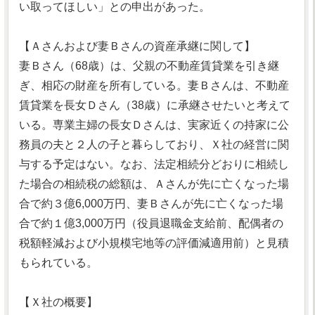
い取ってほしい」との申出があった。
【Ａさんおよび妻Ｂさんの資産承継に関して】
妻Ｂさん（68歳）は、父親の不動産賃貸業を引き継
ぎ、相応の財産を所有している。妻Ｂさんは、不動産
賃貸業を長女Ｄさん（38歳）に承継させたいと考えて
いる。専業主婦の長女Ｄさんは、実家近くの持家に公
務員の夫と２人の子と暮らしており、Ｘ社の経営に関
与する予定はない。なお、法定相続分どおりに相続し
た場合の相続税の総額は、Ａさんが先に亡くなった場
合で約３億6,000万円、妻Ｂさんが先に亡くなった場
合で約１億3,000万円（役員退職金支給前、配偶者の
税額軽減および小規模宅地等の評価減適用前）と見積
もられている。
【Ｘ社の概要】