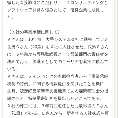
徹した直接取引にこだわり、ＩＴコンサルティングと
ソフトウェア開発を強みとして、優良企業に成長し
た。
【Ｘ社の事業承継に関して】
Ａさんは、10年前、大手システム会社に勤務していた
長男Ｃさん（40歳）をＸ社に入社させた。長男Ｃさん
は、５年前から専務取締役として営業部門の責任者を
務めており、後継者としてのキャリアを着実に積んで
いる。
Ａさんは、メインバンクの本部担当者から「事業承継
税制の特例」に関する情報提供を受けたことを機に、
先月、認定経営革新等支援機関である顧問税理士の指
導のもと、特例承継計画を提出したところである。
Ｘ社の株主には、３年前に退任した元取締役のＥさん
（71歳）がいる。Ｅさんから「所有するＸ社株式を買