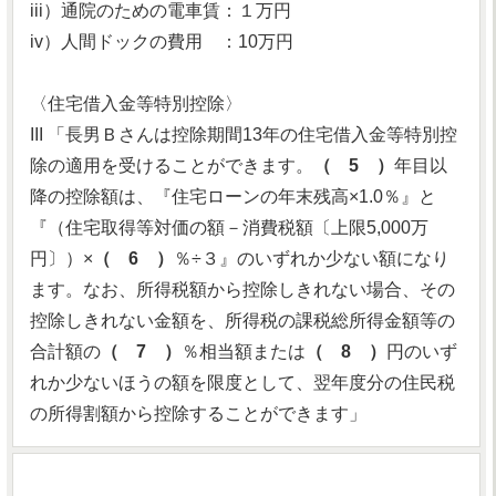
iii）通院のための電車賃：１万円
iv）人間ドックの費用 ：10万円
〈住宅借入金等特別控除〉
III 「長男Ｂさんは控除期間13年の住宅借入金等特別控
除の適用を受けることができます。
（ 5 ）
年目以
降の控除額は、『住宅ローンの年末残高×1.0％』と
『（住宅取得等対価の額－消費税額〔上限5,000万
円〕）×
（ 6 ）
％÷３』のいずれか少ない額になり
ます。なお、所得税額から控除しきれない場合、その
控除しきれない金額を、所得税の課税総所得金額等の
合計額の
（ 7 ）
％相当額または
（ 8 ）
円のいず
れか少ないほうの額を限度として、翌年度分の住民税
の所得割額から控除することができます」