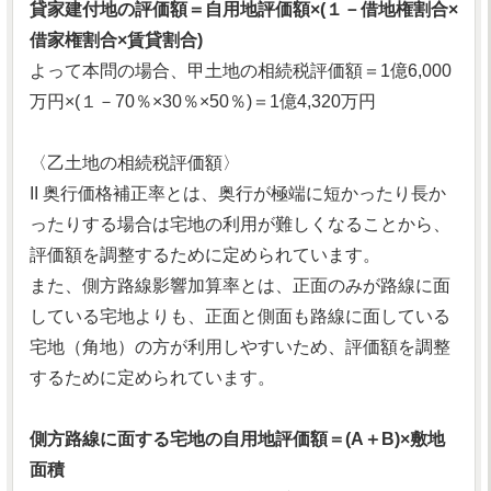
貸家建付地の評価額＝自用地評価額×(１－借地権割合×
借家権割合×賃貸割合)
よって本問の場合、甲土地の相続税評価額＝1億6,000
万円×(１－70％×30％×50％)＝1億4,320万円
〈乙土地の相続税評価額〉
II 奥行価格補正率とは、奥行が極端に短かったり長か
ったりする場合は宅地の利用が難しくなることから、
評価額を調整するために定められています。
また、側方路線影響加算率とは、正面のみが路線に面
している宅地よりも、正面と側面も路線に面している
宅地（角地）の方が利用しやすいため、評価額を調整
するために定められています。
側方路線に面する宅地の自用地評価額＝(A＋B)×敷地
面積