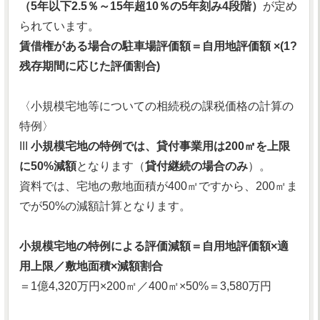
（5年以下2.5％～15年超10％の5年刻み4段階）
が定め
られています。
賃借権がある場合の駐車場評価額＝自用地評価額 ×(1?
残存期間に応じた評価割合)
〈小規模宅地等についての相続税の課税価格の計算の
特例〉
III
小規模宅地の特例では、貸付事業用は200㎡を上限
に50%減額
となります（
貸付継続の場合のみ
）。
資料では、宅地の敷地面積が400㎡ですから、200㎡ま
でが50%の減額計算となります。
小規模宅地の特例による評価減額＝自用地評価額×適
用上限／敷地面積×減額割合
＝1億4,320万円×200㎡／400㎡×50%＝3,580万円