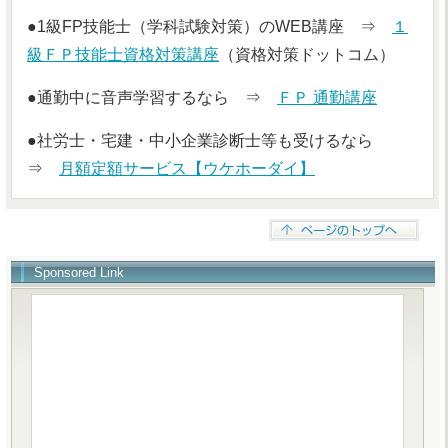
●1級FP技能士（学科試験対策）のWEB講座 ⇒
１
級ＦＰ技能士資格対策講座
（資格対策ドットコム）
●通勤中に音声学習するなら ⇒
ＦＰ 通勤講座
●社労士・宅建・中小企業診断士等も受けるなら
⇒
月額定額サービス【ウケホーダイ】
Sponsored Link