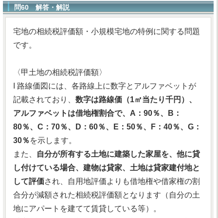
問60 解答・解説
宅地の相続税評価額・小規模宅地の特例に関する問題
です。
〈甲土地の相続税評価額〉
I 路線価図には、各路線上に数字とアルファベットが
記載されており、
数字は路線価（1㎡当たり千円）、
アルファベットは借地権割合で、A：90％、B：
80％、C：70％、D：60％、E：50％、F：40％、G：
30％
を示します。
また、
自分が所有する土地に建築した家屋を、他に貸
し付けている場合、建物は貸家、土地は貸家建付地と
して評価
され、自用地評価よりも借地権や借家権の割
合分が減額された相続税評価額となります（自分の土
地にアパートを建てて賃貸している等）。