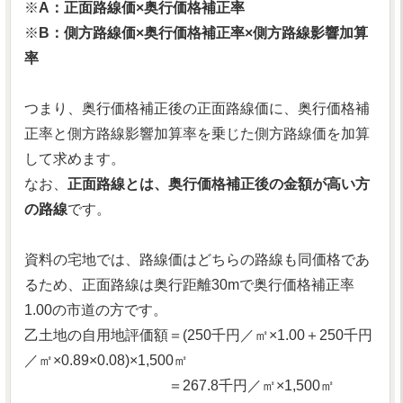
※
A：正面路線価×奥行価格補正率
※
B：側方路線価×奥行価格補正率×側方路線影響加算
率
つまり、奥行価格補正後の正面路線価に、奥行価格補
正率と側方路線影響加算率を乗じた側方路線価を加算
して求めます。
なお、
正面路線とは、奥行価格補正後の金額が高い方
の路線
です。
資料の宅地では、路線価はどちらの路線も同価格であ
るため、正面路線は奥行距離30mで奥行価格補正率
1.00の市道の方です。
乙土地の自用地評価額＝(250千円／㎡×1.00＋250千円
／㎡×0.89×0.08)×1,500㎡
＝267.8千円／㎡×1,500㎡