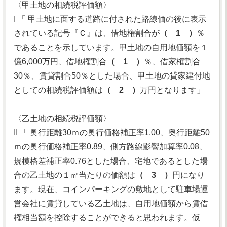
〈甲土地の相続税評価額〉
I 「 甲土地に面する道路に付された路線価の後に表示
されている記号『Ｃ』は、借地権割合が
（ 1 ）
％
であることを示しています。甲土地の自用地価額を１
億6,000万円、借地権割合
（ 1 ）
％、借家権割合
30％、賃貸割合50％とした場合、甲土地の貸家建付地
としての相続税評価額は
（ 2 ）
万円となります」
〈乙土地の相続税評価額〉
II 「 奥行距離30ｍの奥行価格補正率1.00、奥行距離50
ｍの奥行価格補正率0.89、側方路線影響加算率0.08、
規模格差補正率0.76とした場合、宅地であるとした場
合の乙土地の１㎡当たりの価額は
（ 3 ）
円になり
ます。現在、コインパーキングの敷地として駐車場運
営会社に賃貸している乙土地は、自用地価額から賃借
権相当額を控除することができると思われます。仮