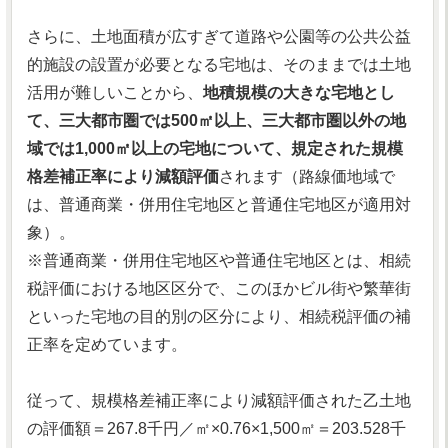
さらに、土地面積が広すぎて道路や公園等の公共公益
的施設の設置が必要となる宅地は、そのままでは土地
活用が難しいことから、
地積規模の大きな宅地とし
て、三大都市圏では500㎡以上、三大都市圏以外の地
域では1,000㎡以上の宅地について、規定された規模
格差補正率により減額評価
されます（路線価地域で
は、普通商業・併用住宅地区と普通住宅地区が適用対
象）。
※普通商業・併用住宅地区や普通住宅地区とは、相続
税評価における地区区分で、このほかビル街や繁華街
といった宅地の目的別の区分により、相続税評価の補
正率を定めています。
従って、規模格差補正率により減額評価された乙土地
の評価額＝267.8千円／㎡×0.76×1,500㎡＝203.528千