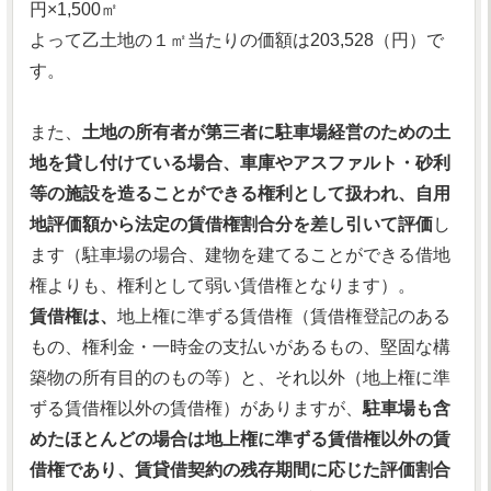
円×1,500㎡
よって乙土地の１㎡当たりの価額は203,528（円）で
す。
また、
土地の所有者が第三者に駐車場経営のための土
地を貸し付けている場合、車庫やアスファルト・砂利
等の施設を造ることができる権利として扱われ、自用
地評価額から法定の賃借権割合分を差し引いて評価
し
ます（駐車場の場合、建物を建てることができる借地
権よりも、権利として弱い賃借権となります）。
賃借権は、
地上権に準ずる賃借権（賃借権登記のある
もの、権利金・一時金の支払いがあるもの、堅固な構
築物の所有目的のもの等）と、それ以外（地上権に準
ずる賃借権以外の賃借権）がありますが、
駐車場も含
めたほとんどの場合は地上権に準ずる賃借権以外の賃
借権であり、賃貸借契約の残存期間に応じた評価割合