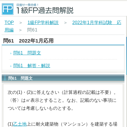
TOP
＞
1級FP学科解説
＞
2022年1月学科試験 応
用編
＞
問61
問61 2022年1月応用
問61 問題文
問61 解答・解説
問61 問題文
次の(1)・(2)に答えなさい（計算過程の記載は不要）。
〈答〉は㎡表示とすること。なお、記載のない事項に
ついては考慮しないものとする。
(1)
乙土地
上に耐火建築物（マンション）を建築する場