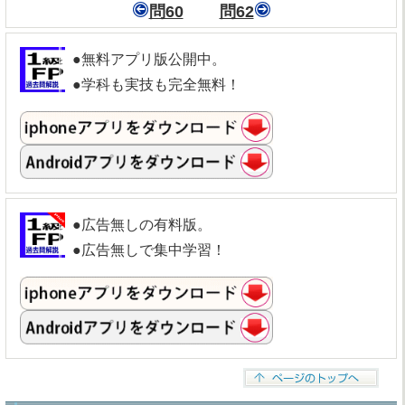
問60
問62
●無料アプリ版公開中。
●学科も実技も完全無料！
●広告無しの有料版。
●広告無しで集中学習！