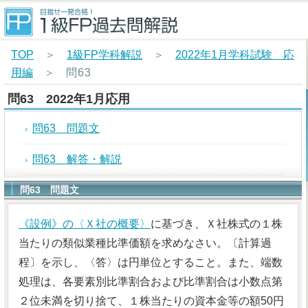
TOP
＞
1級FP学科解説
＞
2022年1月学科試験 応
用編
＞
問63
問63 2022年1月応用
問63 問題文
問63 解答・解説
問63 問題文
《設例》の〈Ｘ社の概要〉
に基づき、Ｘ社株式の１株
当たりの類似業種比準価額を求めなさい。〔計算過
程〕を示し、〈答〉は円単位とすること。また、端数
処理は、各要素別比準割合および比準割合は小数点第
２位未満を切り捨て、１株当たりの資本金等の額50円