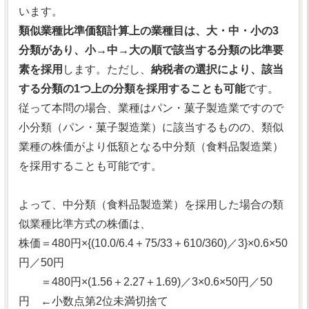
います。
類似業種比準価額計算上の業種目は、大・中・小の3
分類があり、小→中→大の順で該当する分類の比準要
素を採用
します。ただし、
納税者の選択により、該当
する分類の1つ上の分類を採用することも可能
です。
従って本問の場合、業種はパン・菓子製造業ですので
小分類（パン・菓子製造業）に該当するものの、類似
業種の株価がより低額となる中分類（食料品製造業）
を採用することも可能です。
よって、中分類（食料品製造業）を採用した場合の類
似業種比準方式の株価は、
株価＝480円×{(10.0/6.4＋75/33＋610/360)／3}×0.6×50
円／50円
＝480円×(1.56＋2.27＋1.69)／3×0.6×50円／50
円 ←小数点第2位未満切捨て