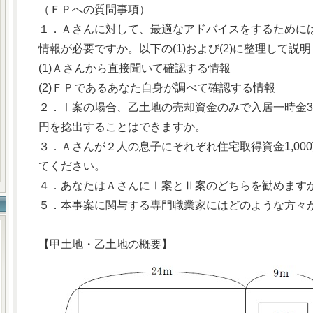
（ＦＰへの質問事項）
１．Ａさんに対して、最適なアドバイスをするために
情報が必要ですか。以下の(1)および(2)に整理して説
(1)Ａさんから直接聞いて確認する情報
(2)ＦＰであるあなた自身が調べて確認する情報
２．Ⅰ案の場合、乙土地の売却資金のみで入居一時金3,0
円を捻出することはできますか。
３．Ａさんが２人の息子にそれぞれ住宅取得資金1,00
てください。
４．あなたはＡさんにⅠ案とⅡ案のどちらを勧めます
５．本事案に関与する専門職業家にはどのような方々
【甲土地・乙土地の概要】