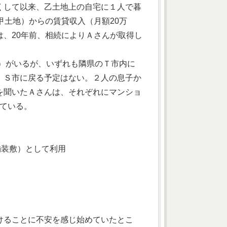
くして以来、乙土地上の自宅に１人で暮
甲土地）からの賃貸収入（月額20万
、20年前、相続によりＡさんが取得し
歳）がいるが、いずれも隣県のＴ市内に
、Ｓ市に戻る予定はない。２人の息子か
を聞いたＡさんは、それぞれにマンショ
っている。
舗装敷）として利用
けることに不安を感じ始めていたとこ