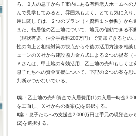
ろ、２人の息子からＴ市内にある有料老人ホームへの
んで見学してみると、雰囲気もよく、とても気に入り
用に関しては、２つのプラン（＜資料１＞参照）から
また、転居後の乙土地について、地元の信頼できる不動産
（現状有姿、仲介手数料200万円）で売却できるとの
性の向上と相続対策の観点から今後の活用方法を相談
ェーンのＸ社から建設協力金方式による２つの提案（
Ａさんは、甲土地の有効活用、乙土地の売却もしくは
息子たちへの資金支援について、下記の２つの案を思
判断がつかないでいる。
I案：乙土地の売却資金で入居費用(1)の入居一時金3,00
を工面し、Ｘ社からの提案(1)を選択する。
II案：息子たちへの支援金2,000万円は手元の現預金
(2)を選択する。