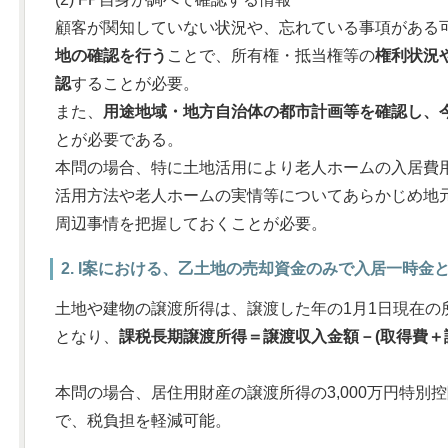
顧客が関知していない状況や、忘れている事項がある
地の確認を行う
ことで、所有権・抵当権等の
権利状況
認
することが必要。
また、
用途地域・地方自治体の都市計画等を確認し、
とが必要である。
本問の場合、特に土地活用により老人ホームの入居費
活用方法や老人ホームの実情等についてあらかじめ地
周辺事情を把握しておくことが必要。
2. I案における、乙土地の売却資金のみで入居一時金
土地や建物の譲渡所得は、譲渡した年の1月1日現在の
となり、
課税長期譲渡所得＝譲渡収入金額－(取得費＋
本問の場合、居住用財産の譲渡所得の3,000万円特別
で、税負担を軽減可能。