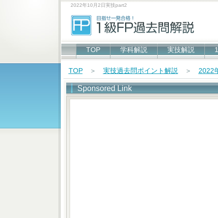
2022年10月2日実技part2
TOP
学科解説
実技解説
TOP
＞
実技過去問ポイント解説
＞
202
Sponsored Link