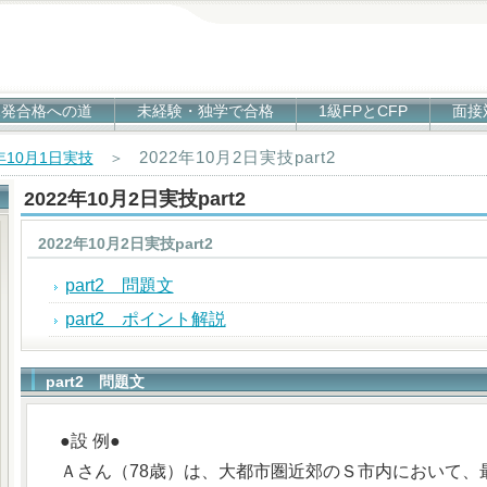
1発合格への道
未経験・独学で合格
1級FPとCFP
面接
2022年10月2日実技part2
2年10月1日実技
＞
2022年10月2日実技part2
2022年10月2日実技part2
part2 問題文
part2 ポイント解説
part2 問題文
●設 例●
Ａさん（78歳）は、大都市圏近郊のＳ市内において、