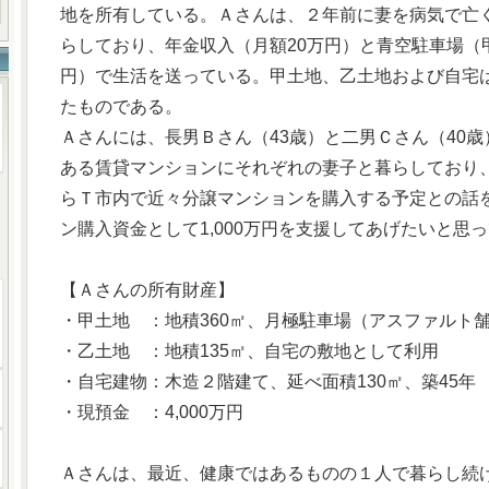
地を所有している。Ａさんは、２年前に妻を病気で亡
らしており、年金収入（月額20万円）と青空駐車場（
円）で生活を送っている。甲土地、乙土地および自宅は
たものである。
Ａさんには、長男Ｂさん（43歳）と二男Ｃさん（40
ある賃貸マンションにそれぞれの妻子と暮らしており
らＴ市内で近々分譲マンションを購入する予定との話
ン購入資金として1,000万円を支援してあげたいと思
【Ａさんの所有財産】
・甲土地 ：地積360㎡、月極駐車場（アスファルト
・乙土地 ：地積135㎡、自宅の敷地として利用
・自宅建物：木造２階建て、延べ面積130㎡、築45年
・現預金 ：4,000万円
Ａさんは、最近、健康ではあるものの１人で暮らし続