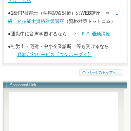
トはこちら
●1級FP技能士（学科試験対策）のWEB講座 ⇒
１
級ＦＰ技能士資格対策講座
（資格対策ドットコム）
●通勤中に音声学習するなら ⇒
ＦＰ 通勤講座
●社労士・宅建・中小企業診断士等も受けるなら
⇒
月額定額サービス【ウケホーダイ】
Sponsored Link