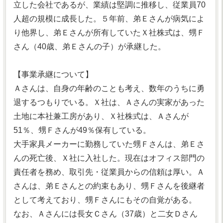
立した会社であるが、業績は堅調に推移し、従業員70
人超の規模に成長した。５年前、弟Ｅさんが病気によ
り他界し、弟Ｅさんが所有していたＸ社株式は、甥Ｆ
さん（40歳、弟Ｅさんの子）が承継した。
【事業承継について】
Ａさんは、自身の年齢のことも考え、数年のうちに勇
退するつもりでいる。Ｘ社は、Ａさんの実家があった
土地に本社兼工房があり、Ｘ社株式は、Ａさんが
51％、甥Ｆさんが49％保有している。
大手家具メーカーに勤務していた甥Ｆさんは、弟Ｅさ
んの死亡後、Ｘ社に入社した。現在はオフィス部門の
責任者を務め、取引先・従業員からの信頼は厚い。Ａ
さんは、弟Ｅさんとの約束もあり、甥Ｆさんを後継者
として考えており、甥Ｆさんにもその自覚がある。
なお、Ａさんには長女Ｃさん（37歳）と二女Ｄさん