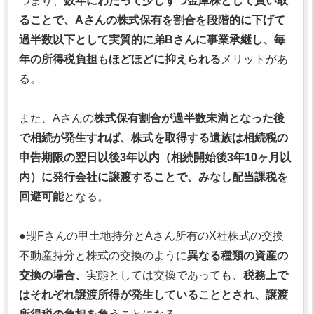
つまり、
数年にわたって少しずつ金庫株として買い取
ることで、Aさんの株式保有を割合を段階的に下げて
過半数以下として実質的に弟Bさんに事業承継し、毎
年の所得税負担もほどほどに抑えられる
メリットがあ
る。
また、Aさんの
株式保有割合が過半数未満となった後
で相続が発生すれば、株式を取得する遺族は相続税の
申告期限の翌日以後3年以内（相続開始後3年10ヶ月以
内）に発行会社に譲渡することで、みなし配当課税を
回避可能
となる。
●甥Fさんの甲土地持分とAさん所有のX社株式の交換
不動産持分と株式の交換のように
異なる種類の資産の
交換の場合、
実態としては交換であっても、
税務上で
はそれぞれ譲渡所得が発生していることとされ、譲渡