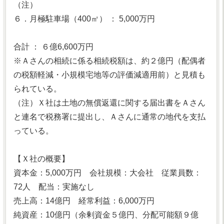
（注）
６．月極駐車場（400㎡） ： 5,000万円
合計 ： ６億6,600万円
※Ａさんの相続に係る相続税額は、約２億円（配偶者
の税額軽減・小規模宅地等の評価減適用前）と見積も
られている。
（注）Ｘ社は土地の無償返還に関する届出書をＡさん
と連名で税務署に提出し、Ａさんに通常の地代を支払
っている。
【Ｘ社の概要】
資本金：5,000万円 会社規模：大会社 従業員数：
72人 配当：実施なし
売上高：14億円 経常利益：6,000万円
純資産：10億円（余剰資金５億円、分配可能額９億