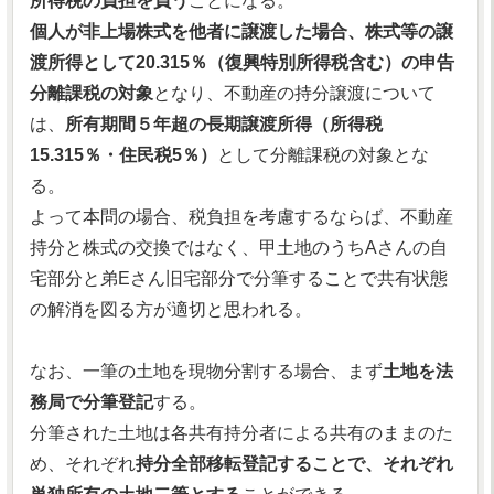
所得税の負担を負う
ことになる。
個人が非上場株式を他者に譲渡した場合、株式等の譲
渡所得として20.315％（復興特別所得税含む）の申告
分離課税の対象
となり、不動産の持分譲渡について
は、
所有期間５年超の長期譲渡所得（所得税
15.315％・住民税5％）
として分離課税の対象とな
る。
よって本問の場合、税負担を考慮するならば、不動産
持分と株式の交換ではなく、甲土地のうちAさんの自
宅部分と弟Eさん旧宅部分で分筆することで共有状態
の解消を図る方が適切と思われる。
なお、一筆の土地を現物分割する場合、まず
土地を法
務局で分筆登記
する。
分筆された土地は各共有持分者による共有のままのた
め、それぞれ
持分全部移転登記することで、それぞれ