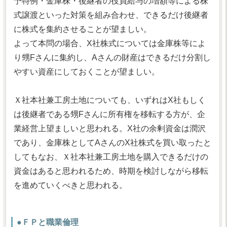
予特例・金庫株・後継者の役員給与の増額等による株
式譲渡といった対策を組み合わせ、できるだけ後継者
に株式を集約させることが望ましい。
よって本問の場合、X社株式については金庫株等によ
り甥Fさんに集約し、Aさんの財産はできるだけ分割し
やすい資産にしておくことが望ましい。
Ｘ社本社兼工房土地についても、いずれはX社もしく
は後継者である甥Fさんに所有権を移転する方が、企
業経営上望ましいと思われる。X社の余剰資金は潤沢
であり、金庫株としてAさんのX社株式を買い取ったと
してもなお、Ｘ社本社兼工房土地を購入できるだけの
資金はあると思われるため、時期を検討しながら移転
を進めていくべきと思われる。
●ＦＰと職業倫理