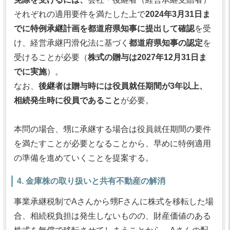
それぞれの適用要件を満たした上で
2024年3月31日ま
でに特例承継計画を都道府県知事に提出して確認
を受
け、経営承継円滑化法に基づく
都道府県知事の認定
を
受けることが必要（
株式の贈与は2027年12月31日ま
でに実施
）。
なお、
後継者は贈与時には役員就任期間が3年以上、
相続発生時に役員であること
が必要。
本問の場合、甥に承継する場合は役員就任期間の要件
を満たすことが必要となることから、早めに特例適用
の準備を進めていくことを提案する。
4. 金庫株の取り扱いと共有不動産の解消
事業承継税制でAさんから甥Fさんに株式を移転した場
合、相続税負担は発生しないものの、財産価値のある