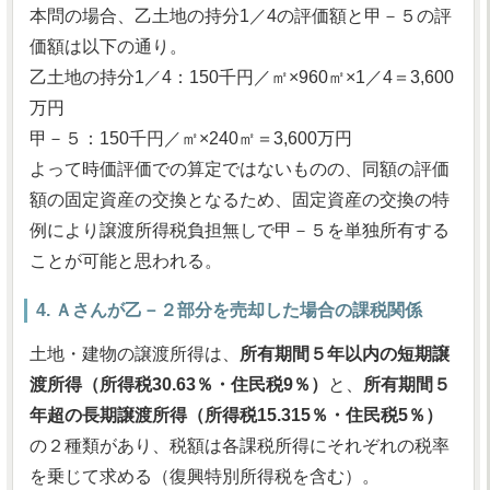
本問の場合、乙土地の持分1／4の評価額と甲－５の評
価額は以下の通り。
乙土地の持分1／4：150千円／㎡×960㎡×1／4＝3,600
万円
甲－５：150千円／㎡×240㎡＝3,600万円
よって時価評価での算定ではないものの、同額の評価
額の固定資産の交換となるため、固定資産の交換の特
例により譲渡所得税負担無しで甲－５を単独所有する
ことが可能と思われる。
4. Ａさんが乙－２部分を売却した場合の課税関係
土地・建物の譲渡所得は、
所有期間５年以内の短期譲
渡所得（所得税30.63％・住民税9％）
と、
所有期間５
年超の長期譲渡所得（所得税15.315％・住民税5％）
の２種類があり、税額は各課税所得にそれぞれの税率
を乗じて求める（復興特別所得税を含む）。