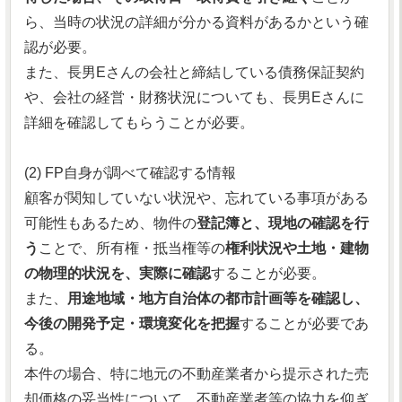
ら、当時の状況の詳細が分かる資料があるかという確
認が必要。
また、長男Eさんの会社と締結している債務保証契約
や、会社の経営・財務状況についても、長男Eさんに
詳細を確認してもらうことが必要。
(2) FP自身が調べて確認する情報
顧客が関知していない状況や、忘れている事項がある
可能性もあるため、物件の
登記簿と、現地の確認を行
う
ことで、所有権・抵当権等の
権利状況や土地・建物
の物理的状況を、実際に確認
することが必要。
また、
用途地域・地方自治体の都市計画等を確認し、
今後の開発予定・環境変化を把握
することが必要であ
る。
本件の場合、特に地元の不動産業者から提示された売
却価格の妥当性について、不動産業者等の協力を仰ぎ