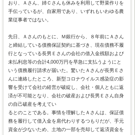
おり、Ａさん、姉Ｃさんも休みを利用して野菜作りを
手伝っているが、自家用であり、いずれもいわゆる農
業従事者ではない。
先日、Ａさんのもとに、Ｍ銀行から、８年前にＡさん
と締結している債務保証契約に基づき、現在債務不履
行となっている長男Ｅさんの会社の借入金残額および
未払利息等の合計4,000万円を早急に支払うようにと
いう債務履行請求が届いた。驚いたＡさんが長男Ｅさ
んに連絡したところ、新型コロナウイルス感染症の影
響を受けて会社の経営が破綻し、会社・個人ともに返
済が不可能となり、会社の破産および長男Ｅさん自身
の自己破産を考えてい
るとのことである。事情を理解したＡさんは、保証債
務を履行して借入金を肩代わりするつもりだが、手元
資金が少ないため、土地の一部を売却して返済資金を