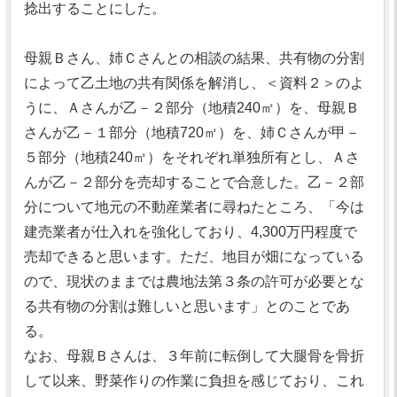
捻出することにした。
母親Ｂさん、姉Ｃさんとの相談の結果、共有物の分割
によって乙土地の共有関係を解消し、＜資料２＞のよ
うに、Ａさんが乙－２部分（地積240㎡）を、母親Ｂ
さんが乙－１部分（地積720㎡）を、姉Ｃさんが甲－
５部分（地積240㎡）をそれぞれ単独所有とし、Ａさ
んが乙－２部分を売却することで合意した。乙－２部
分について地元の不動産業者に尋ねたところ、「今は
建売業者が仕入れを強化しており、4,300万円程度で
売却できると思います。ただ、地目が畑になっている
ので、現状のままでは農地法第３条の許可が必要とな
る共有物の分割は難しいと思います」とのことであ
る。
なお、母親Ｂさんは、３年前に転倒して大腿骨を骨折
して以来、野菜作りの作業に負担を感じており、これ