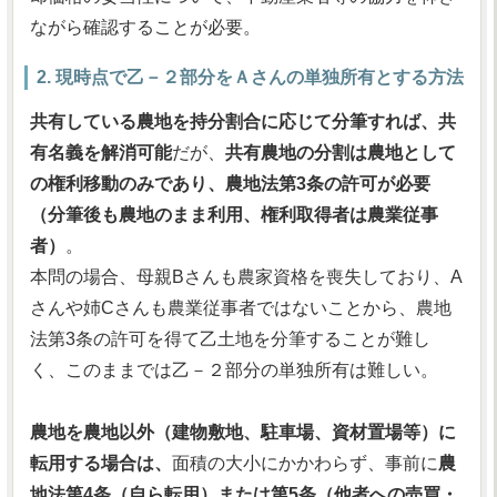
ながら確認することが必要。
2. 現時点で乙－２部分をＡさんの単独所有とする方法
共有している農地を持分割合に応じて分筆すれば、共
有名義を解消可能
だが、
共有農地の分割は農地として
の権利移動のみであり、農地法第3条の許可が必要
（分筆後も農地のまま利用、権利取得者は農業従事
者）
。
本問の場合、母親Bさんも農家資格を喪失しており、A
さんや姉Cさんも農業従事者ではないことから、農地
法第3条の許可を得て乙土地を分筆することが難し
く、このままでは乙－２部分の単独所有は難しい。
農地を農地以外（建物敷地、駐車場、資材置場等）に
転用する場合は、
面積の大小にかかわらず、事前に
農
地法第4条（自ら転用）または第5条（他者への売買・