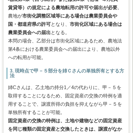
賃貸等）の規定による農地転用の許可や届出が必要
。
農地が
市街化調整区域等にある場合は農業委員会や
国・都道府県の許可
となり、
市街化区域にある場合は
農業委員会への届出
となる。
本問の場合、乙部分は市街化区域にあるため、農地法
第4条における農業委員会への届出により、農地以外
への転用が可能。
3. 現時点で甲－５部分を姉Ｃさんの単独所有とする方
法
姉Cさんは、乙土地の持分1／4の代わりに、甲－５を
取得することになるため、固定資産の交換の特例を適
用することで、譲渡所得の負担を抑えながら甲－５を
単独所有することが可能。
固定資産の交換の特例は、土地や建物などの固定資産
を同じ種類の固定資産と交換したときは、譲渡がなか