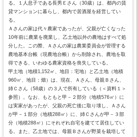
る。１人息子である長男Ｅさん（30歳）は、都内の賃
貸マンションに暮らし、都内で居酒屋を経営してい
る。
Ａさんの家は代々農家であったが、父親が亡くなった
10年前に農業を廃業し、乙土地以外の農地はすべて処
分した。この際、Ａさんの家は農業委員会が管理する
農地基本台帳（現農地台帳）から削除され、農地を取
得できる、いわゆる農家資格を喪失している。
甲土地（地積1,152㎡、地目：宅地）と乙土地（地積
960㎡、地目：畑）は、現在、Ａさん、母親Ｂさん、
姉Ｃさん（58歳）の３人で所有している（＜資料１＞
参照）。なお、もともと甲－２部分（地積576㎡）に
は実家があったが、父親の死亡後に取り壊し、Ａさん
が甲－１部分（地積288㎡）に、姉Ｃさんが甲－３部
分（地積288㎡）にそれぞれ自宅を建てて居住してい
る。また、乙土地では、母親Ｂさんが野菜を栽培して