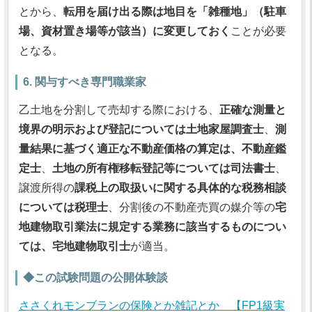
とから、
転用を届け出る際は地目を「雑種地」（駐車
場、資材置き場等が該当）に変更しておく
ことが必要
となる。
6. 関与すべき専門職業家
乙土地を分割して売却する際における、
正確な測量と
境界の明示および登記については土地家屋調査士
、
測
量結果に基づく適正な不動産価格の算定は、不動産鑑
定士
、
土地の所有権移転登記等については司法書士
、
譲渡所得の
課税上の取扱いに関する具体的な税務相談
については税理士
、分割後の不動産売買の媒介等の
宅
地建物取引業法に規定する業務に該当するものについ
ては、宅地建物取引士
が適当。
◆この試験問題の公開体験談
ささくれモンブランの保険とか雑記とか 【FP1級実