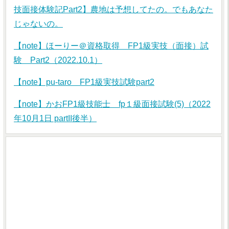
技面接体験記Part2】農地は予想してたの。でもあなた
じゃないの。
【note】ほーりー＠資格取得 FP1級実技（面接）試
験 Part2（2022.10.1）
【note】pu-taro FP1級実技試験part2
【note】かおFP1級技能士 fp１級面接試験(5)（2022
年10月1日 partII後半）