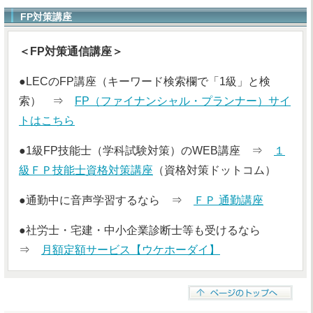
FP対策講座
＜FP対策通信講座＞
●LECのFP講座（キーワード検索欄で「1級」と検
索） ⇒
FP（ファイナンシャル・プランナー）サイ
トはこちら
●1級FP技能士（学科試験対策）のWEB講座 ⇒
１
級ＦＰ技能士資格対策講座
（資格対策ドットコム）
●通勤中に音声学習するなら ⇒
ＦＰ 通勤講座
●社労士・宅建・中小企業診断士等も受けるなら
⇒
月額定額サービス【ウケホーダイ】