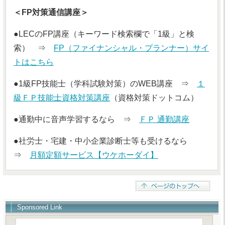
＜FP対策通信講座＞
●LECのFP講座（キーワード検索欄で「1級」と検
索） ⇒
FP（ファイナンシャル・プランナー）サイ
トはこちら
●1級FP技能士（学科試験対策）のWEB講座 ⇒
１
級ＦＰ技能士資格対策講座
（資格対策ドットコム）
●通勤中に音声学習するなら ⇒
ＦＰ 通勤講座
●社労士・宅建・中小企業診断士等も受けるなら
⇒
月額定額サービス【ウケホーダイ】
Sponsored Link