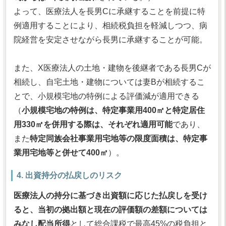
よって、医療法人を長男Cに承継することを前提に特
例適用することにより、相続税負担を軽減しつつ、病
院経営を安定させながら長男に承継することが可能。
また、X医療法人の土地・建物を後継者である長男Cが
相続し、自宅土地・建物については妻Bが相続するこ
とで、小規模宅地の特例による評価減が適用できる
（
小規模宅地の特例は、特定事業用400㎡と特定居住
用330㎡を併用する際は、それぞれ適用可能
であり、
また
特定同族会社事業用宅地等の限度面積は、特定事
業用宅地等と併せて400㎡
）。
4. 出資持分の払戻しのリスク
医療法人の持分に基づき出資額に応じた払戻しを受け
ると、当初の拠出額と現在の評価額の差額については
みなし配当所得
として総合課税で最高45%の税負担と