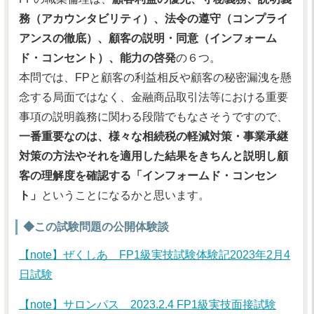
務（アカウンタビリティ）、法令の遵守（コンプライ
アンスの徹底）、顧客の説明・同意（インフォーム
ド・コンセント）、能力の啓発
の６つ。
本問では、FPと顧客の利益相反や顧客の秘密漏洩を懸
念する局面ではなく、金融商品取引法等における重要
事項の説明義務に関わる段階でもなさそうですので、
一番重要なのは、様々な相続税の軽減対策・事業承継
対策の方法やそれを適用した結果をきちんと説明し顧
客の理解度を確認する「インフォームド・コンセン
ト」
ということになるかと思います。
◆この試験問題の公開体験談
【note】ぜくしあ FP1級実技試験体験記2023年2月4
日試験
【note】サロンパス 2023.2.4 FP1級実技面接試験