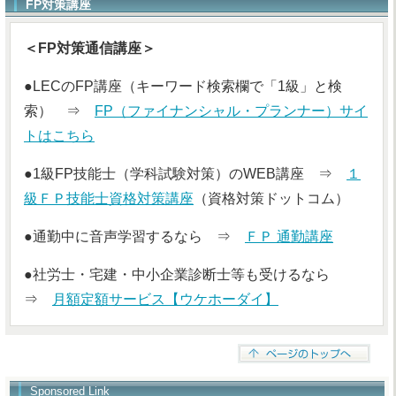
FP対策講座
＜FP対策通信講座＞
●LECのFP講座（キーワード検索欄で「1級」と検
索） ⇒
FP（ファイナンシャル・プランナー）サイ
トはこちら
●1級FP技能士（学科試験対策）のWEB講座 ⇒
１
級ＦＰ技能士資格対策講座
（資格対策ドットコム）
●通勤中に音声学習するなら ⇒
ＦＰ 通勤講座
●社労士・宅建・中小企業診断士等も受けるなら
⇒
月額定額サービス【ウケホーダイ】
Sponsored Link