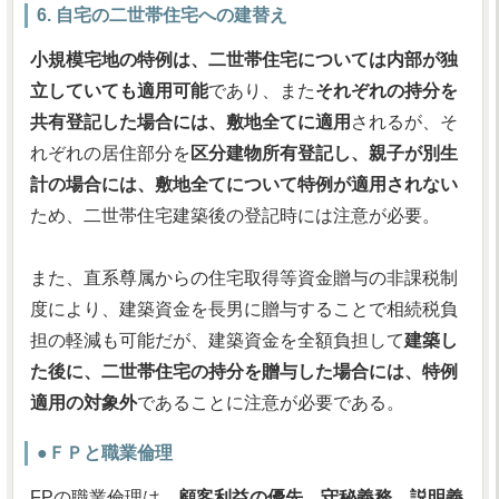
6. 自宅の二世帯住宅への建替え
小規模宅地の特例は、二世帯住宅については内部が独
立していても適用可能
であり、また
それぞれの持分を
共有登記した場合には、敷地全てに適用
されるが、そ
れぞれの居住部分を
区分建物所有登記し、親子が別生
計の場合には、敷地全てについて特例が適用されない
ため、二世帯住宅建築後の登記時には注意が必要。
また、直系尊属からの住宅取得等資金贈与の非課税制
度により、建築資金を長男に贈与することで相続税負
担の軽減も可能だが、建築資金を全額負担して
建築し
た後に、二世帯住宅の持分を贈与した場合には、特例
適用の対象外
であることに注意が必要である。
●ＦＰと職業倫理
FPの職業倫理は、
顧客利益の優先、守秘義務、説明義