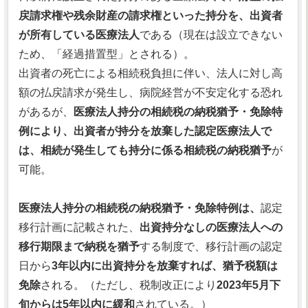
戻請求権や残余財産の請求権といった持分を、出資者
が所有している医療法人
である（現在は設立できない
ため、「経過措置型」とされる）。
出資者の死亡による相続税負担に伴い、法人に対し高
額の払戻請求が発生し、病院経営が不安定化する恐れ
があるが、
医療法人持分の相続税の納税猶予・免除特
例により、出資者が持分を放棄した認定医療法人で
は、相続が発生しても持分に係る相続税の納税猶予
が
可能。
医療法人持分の相続税の納税猶予・免除特例は、
認定
移行計画に記載された、
出資持分なしの医療法人への
移行期限まで納税を猶予
する制度で、移行計画の認定
日から
3年以内に出資持分を放棄すれば、猶予税額は
免除
される。（ただし、税制改正により
2023年5月下
旬からは5年以内に緩和
されている。）