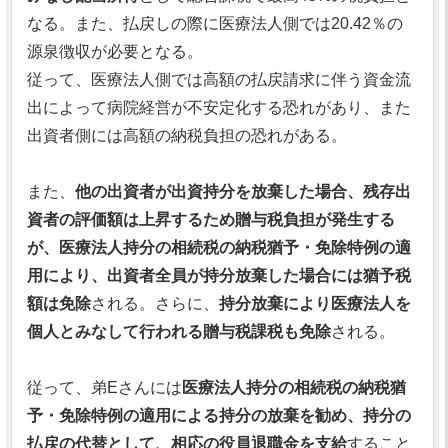
なる。また、払戻しの際に医療法人側では20.42％の
源泉徴収が必要となる。
従って、医療法人側では高額の払戻請求に伴う資金流
出によって病院経営が不安定化する恐れがあり、また
出資者側には高額の納税負担の恐れがある。
また、
他の出資者が出資持分を放棄した場合、残存出
資者の評価額は上昇するため贈与税負担が発生する
が、医療法人持分の相続税の納税猶予・免除特例の適
用により、出資者全員が持分放棄した場合には猶予税
額は免除
される。さらに、
持分放棄により医療法人を
個人とみなして行われる贈与税課税も免除
される。
従って、弟Eさんには
医療法人持分の相続税の納税猶
予・免除特例の適用による持分の放棄を勧め、持分の
払戻の代替として、相応の役員退職金を支給
すること