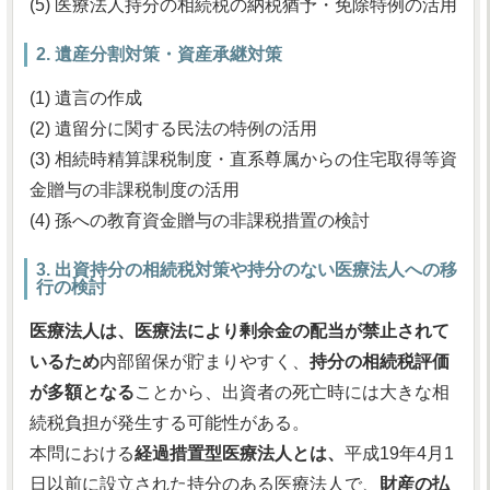
(5) 医療法人持分の相続税の納税猶予・免除特例の活用
2. 遺産分割対策・資産承継対策
(1) 遺言の作成
(2) 遺留分に関する民法の特例の活用
(3) 相続時精算課税制度・直系尊属からの住宅取得等資
金贈与の非課税制度の活用
(4) 孫への教育資金贈与の非課税措置の検討
3. 出資持分の相続税対策や持分のない医療法人への移
行の検討
医療法人は、医療法により剰余金の配当が禁止されて
いるため
内部留保が貯まりやすく、
持分の相続税評価
が多額となる
ことから、出資者の死亡時には大きな相
続税負担が発生する可能性がある。
本問における
経過措置型医療法人とは、
平成19年4月1
日以前に設立された持分のある医療法人で、
財産の払