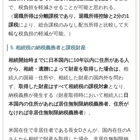
で、税負担を軽減させることが可能と思われる。
（
退職所得は分離課税であり、退職所得控除と2分の1
課税
により、総合課税のみなし配当所得と比較して大
幅な税負担の軽減が可能。）
5. 相続税の納税義務者と課税財産
相続開始時までに日本国内に10年以内に住所がある人
から、相続・遺贈によって財産を取得した場合は、
相
続人の国籍・住所や、相続した財産の国内外を問わ
ず、
取得した財産はすべて相続税の課税対象
となり、
納税義務が発生する（財産取得時において相続人に
日
本国内の住所があれば居住無制限納税義務者、住所が
なければ非居住無制限納税義務者
）。
米国在住で非居住者である長女Dさんが、国内在住のA
さんから相続で財産を取得した場合、非居住無制限納