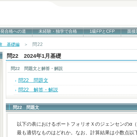
1発合格への道
未経験・独学で合格
1級FPとCFP
面接
問22
試験 基礎編
＞
問22 2024年1月基礎
問22 問題文と解答・解説
問22 問題文
問22 解答・解説
問22 問題文
以下の表におけるポートフォリオＸのジェンセンのα
最も適切なものはどれか。なお、計算結果は小数点以