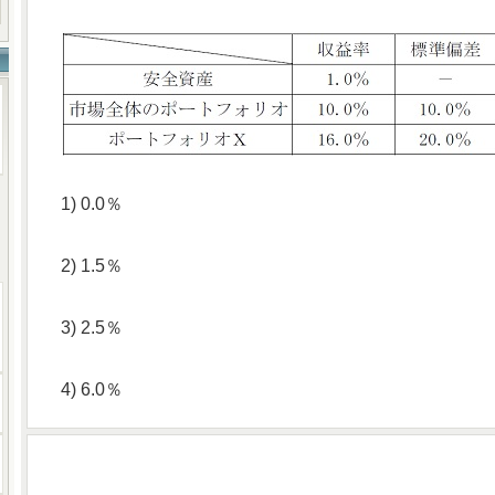
1) 0.0％
2) 1.5％
3) 2.5％
4) 6.0％