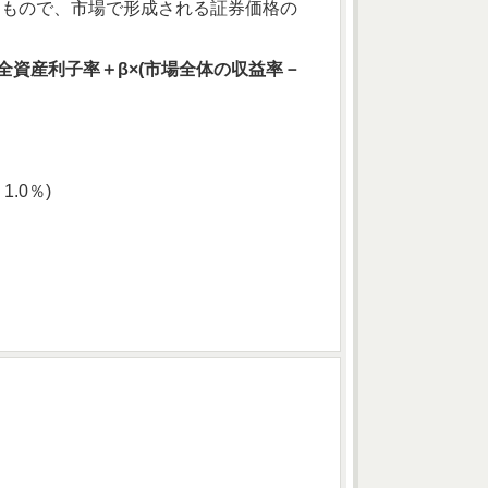
る
もので、市場で形成される証券価格の
全資産利子率＋β×(市場全体の収益率－
1.0％)