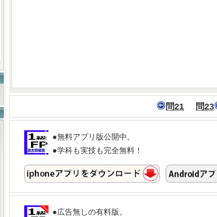
問21
問23
●無料アプリ版公開中。
●学科も実技も完全無料！
●広告無しの有料版。