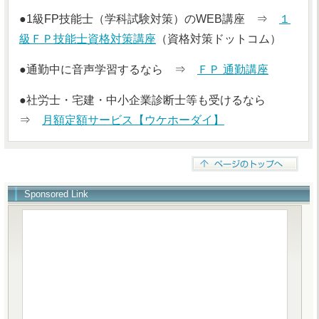
●1級FP技能士（学科試験対策）のWEB講座 ⇒
１
級ＦＰ技能士資格対策講座
（資格対策ドットコム）
●通勤中に音声学習するなら ⇒
ＦＰ 通勤講座
●社労士・宅建・中小企業診断士等も受けるなら
⇒
月額定額サービス【ウケホーダイ】
Sponsored Link