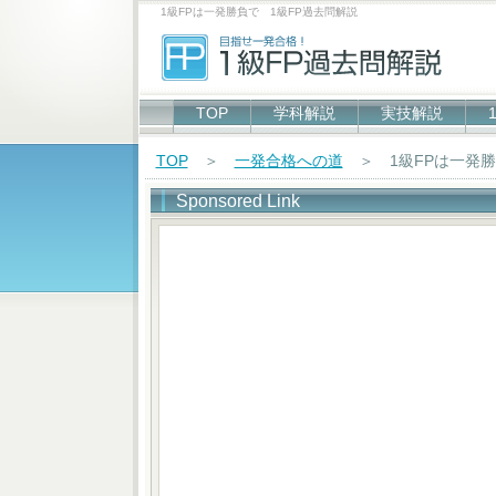
1級FPは一発勝負で 1級FP過去問解説
TOP
学科解説
実技解説
TOP
＞
一発合格への道
＞ 1級FPは一発勝
Sponsored Link