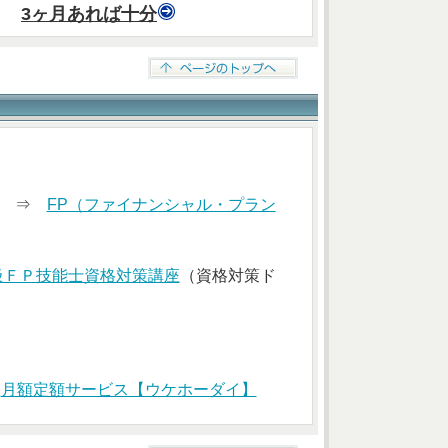
3ヶ月あれば十分
索） ⇒
FP（ファイナンシャル・プラン
級ＦＰ技能士資格対策講座
（資格対策ド
⇒
月額定額サービス【ウケホーダイ】