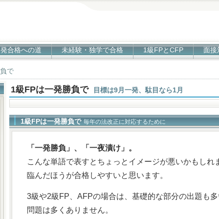
1発合格への道
未経験・独学で合格
1級FPとCFP
面接
負で
1級FPは一発勝負で
目標は9月一発、駄目なら1月
1級FPは一発勝負で
毎年の法改正に対応するために
「一発勝負」、「一夜漬け」。
こんな単語で表すとちょっとイメージが悪いかもしれま
臨んだほうが合格しやすいと思います。
3級や2級FP、AFPの場合は、基礎的な部分の出題も
問題は多くありません。