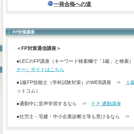
一発合格への道
FP対策講座
＜FP対策通信講座＞
●LECのFP講座（キーワード検索欄で「1級」と検
ナー）サイトはこちら
●1級FP技能士（学科試験対策）のWEB講座 ⇒
１
ットコム）
●通勤中に音声学習するなら ⇒
ＦＰ 通勤講座
●社労士・宅建・中小企業診断士等も受けるなら 