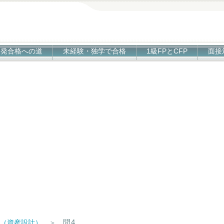
1発合格への道
未経験・独学で合格
1級FPとCFP
面接
問4
技（資産設計）
＞