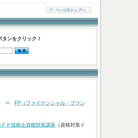
ボタンをクリック！
索） ⇒
FP（ファイナンシャル・プラン
級ＦＰ技能士資格対策講座
（資格対策ド