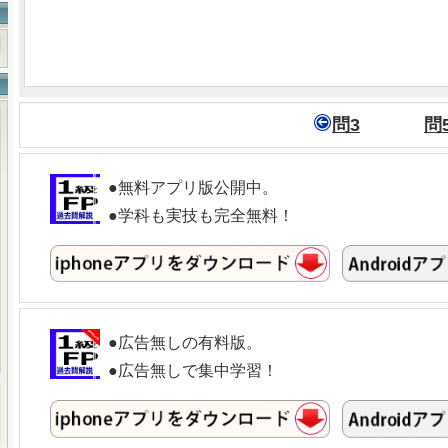
問3
問
●無料アプリ版公開中。
●学科も実技も完全無料！
●広告無しの有料版。
●広告無しで集中学習！