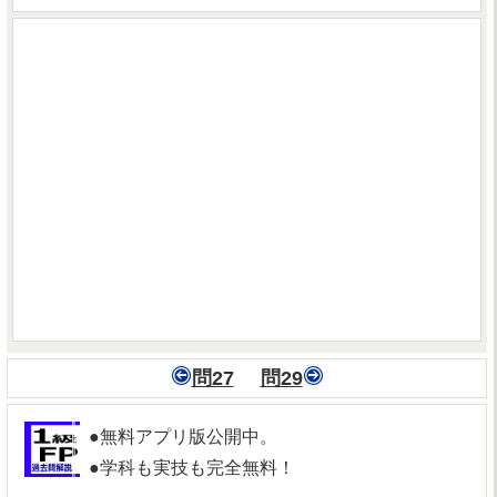
問27
問29
●無料アプリ版公開中。
●学科も実技も完全無料！