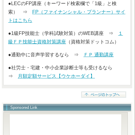
●LECのFP講座（キーワード検索欄で「1級」と検
索） ⇒
FP（ファイナンシャル・プランナー）サイ
トはこちら
●1級FP技能士（学科試験対策）のWEB講座 ⇒
１
級ＦＰ技能士資格対策講座
（資格対策ドットコム）
●通勤中に音声学習するなら ⇒
ＦＰ 通勤講座
●社労士・宅建・中小企業診断士等も受けるなら
⇒
月額定額サービス【ウケホーダイ】
Sponsored Link