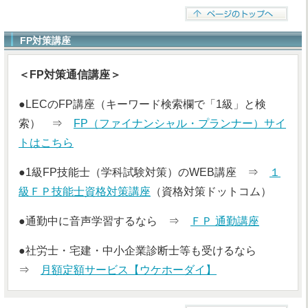
FP対策講座
＜FP対策通信講座＞
●LECのFP講座（キーワード検索欄で「1級」と検
索） ⇒
FP（ファイナンシャル・プランナー）サイ
トはこちら
●1級FP技能士（学科試験対策）のWEB講座 ⇒
１
級ＦＰ技能士資格対策講座
（資格対策ドットコム）
●通勤中に音声学習するなら ⇒
ＦＰ 通勤講座
●社労士・宅建・中小企業診断士等も受けるなら
⇒
月額定額サービス【ウケホーダイ】