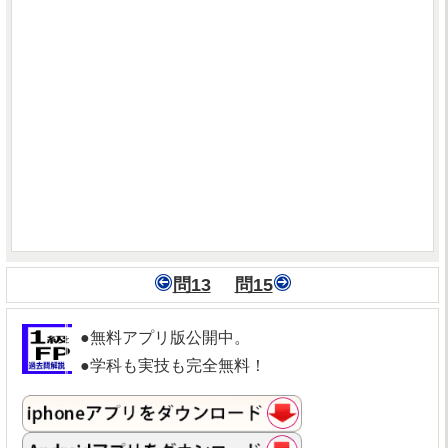
問13
問15
●無料アプリ版公開中。
●学科も実技も完全無料！