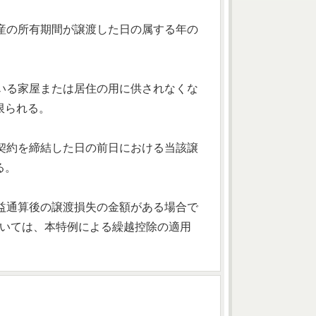
財産の所有期間が譲渡した日の属する年の
ている家屋または居住の用に供されなくな
限られる。
る契約を締結した日の前日における当該譲
る。
損益通算後の譲渡損失の金額がある場合で
ついては、本特例による繰越控除の適用