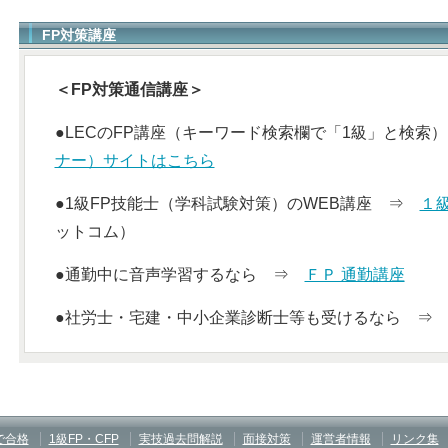
FP対策講座
＜FP対策通信講座＞
●LECのFP講座（キーワード検索欄で「1級」と検
ナー）サイトはこちら
●1級FP技能士（学科試験対策）のWEB講座 ⇒
１
ットコム）
●通勤中に音声学習するなら ⇒
ＦＰ 通勤講座
●社労士・宅建・中小企業診断士等も受けるなら 
で合格
1級FP・CFP
実技過去問解説
面接対策
運営者情報
リンク集