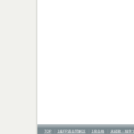
TOP
1級FP過去問解説
1発合格
未経験・独学