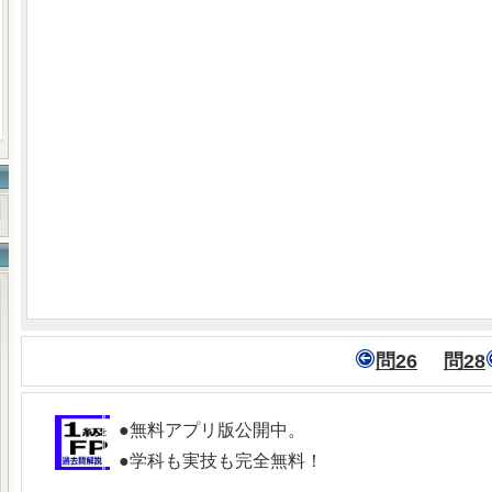
問26
問28
●無料アプリ版公開中。
●学科も実技も完全無料！