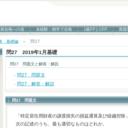
1発合格への道
未経験・独学で合格
1級FPとCFP
面接
問27
試験 基礎編
＞
問27 2019年1月基礎
問27 問題文と解答・解説
問27 問題文
問27 解答・解説
問27 問題文
「特定居住用財産の譲渡損失の損益通算及び繰越控除
次の記述のうち、最も適切なものはどれか。