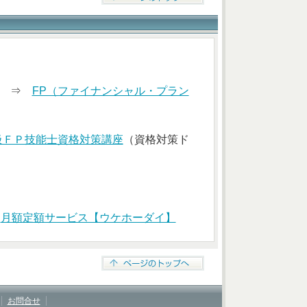
索） ⇒
FP（ファイナンシャル・プラン
級ＦＰ技能士資格対策講座
（資格対策ド
⇒
月額定額サービス【ウケホーダイ】
お問合せ