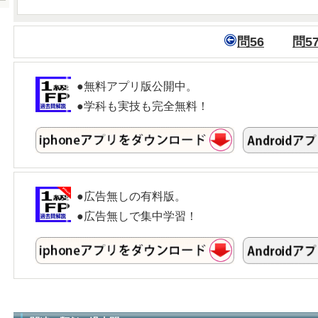
問56
問5
●無料アプリ版公開中。
●学科も実技も完全無料！
●広告無しの有料版。
●広告無しで集中学習！