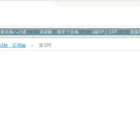
1発合格への道
未経験・独学で合格
1級FPとCFP
面接
第3問
科試験 応用編
＞