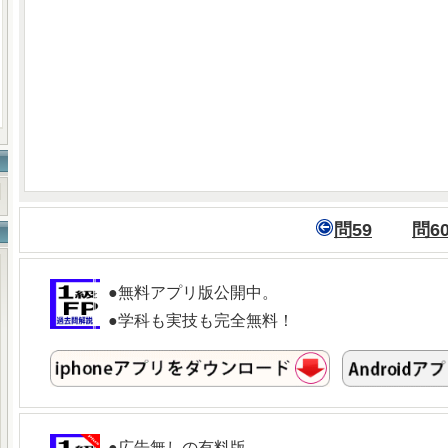
問59
問6
●無料アプリ版公開中。
●学科も実技も完全無料！
●広告無しの有料版。