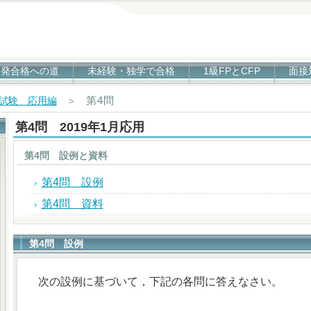
1発合格への道
未経験・独学で合格
1級FPとCFP
面接
第4問
科試験 応用編
＞
第4問 2019年1月応用
第4問 設例と資料
第4問 設例
第4問 資料
第4問 設例
次の設例に基づいて，下記の各問に答えなさい。