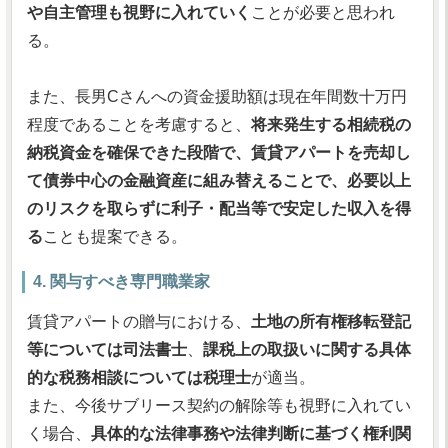
や自主管理も視野に入れていく
ことが必要と思われ
る。
また、長男Cさんへの資金援助額は現在年間数十万円
程度であることを考慮すると、
将来発生する相続税の
納税資金を確保できた段階で、賃貸アパートを売却し
て債券中心の金融資産に組み替えることで、必要以上
のリスクを取らずに利子・配当等で安定した収入を得
る
ことも提案できる。
4. 関与すべき専門職業家
賃貸アパートの贈与における、
土地の所有権移転登記
等については司法書士
、
課税上の取扱いに関する具体
的な税務相談については税理士
が適当。
また、今後サブリース契約の解除等も視野に入れてい
く場合、
具体的な法律事務や法律判断に基づく権利関