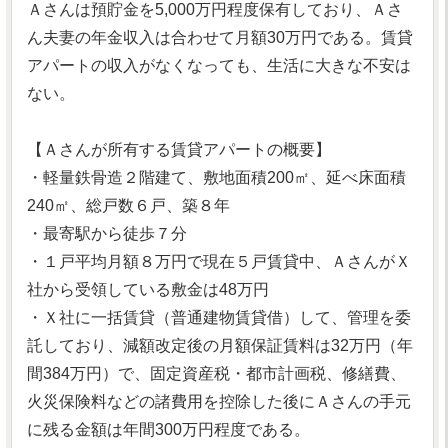
Ａさんは預貯金を5,000万円程度保有しており、Ａさ
ん夫妻の年金収入は合わせて月額30万円である。賃貸
アパートの収入がなくなっても、生活に大きな不安は
ない。
【Ａさんが所有する賃貸アパートの概要】
・軽量鉄骨造２階建て、敷地面積200㎡、延べ床面積
240㎡、総戸数６戸、築８年
・最寄駅から徒歩７分
・１戸平均月額８万円で現在５戸賃貸中、ＡさんがＸ
社から受領している敷金は48万円
・Ｘ社に一括賃貸（普通建物賃貸借）して、管理を委
託しており、減額改定後の月額保証賃料は32万円（年
間384万円）で、固定資産税・都市計画税、修繕費、
火災保険料などの諸費用を控除した後にＡさんの手元
に残る金額は年間300万円程度である。