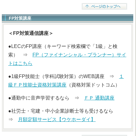
FP対策講座
＜FP対策通信講座＞
●LECのFP講座（キーワード検索欄で「1級」と検
索） ⇒
FP（ファイナンシャル・プランナー）サイ
トはこちら
●1級FP技能士（学科試験対策）のWEB講座 ⇒
１
級ＦＰ技能士資格対策講座
（資格対策ドットコム）
●通勤中に音声学習するなら ⇒
ＦＰ 通勤講座
●社労士・宅建・中小企業診断士等も受けるなら
⇒
月額定額サービス【ウケホーダイ】