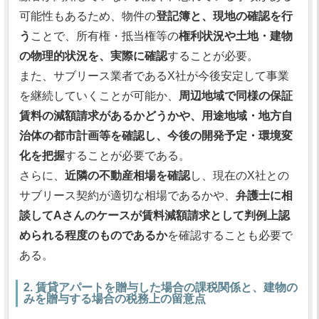
可能性もあるため、物件の
登記簿と、現地の確認を行
う
ことで、所有権・抵当権等の
権利状況や土地・建物
の物理的状況を、実際に確認
することが必要。
また、サブリース業者であるX社が今後安定して事業
を継続していくことが可能か、
周辺地域で同様の保証
賃料の減額請求があるかどうかや、用途地域・地方自
治体の都市計画等を確認し、今後の開発予定・環境変
化を把握
することが必要である。
さらに、
近隣の不動産相場を確認
し、現在のX社との
サブリース契約が適切な相場であるかや、
弁護士に相
談してAさんのケースが賃料減額請求として判例上認
められる程度のものであるか
を確認することも必要で
ある。
2. 賃貸アパートを贈与した場合の課税関係と、建物の
みを贈与する場合の税務上の留意点