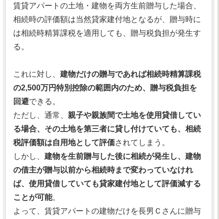
賃貸アパートの土地・建物を両方生前贈与した場合、
相続時の評価額は当然貸家建付地となるが、贈与時に
は相続時精算課税を適用しても、贈与税負担が発生す
る。
これに対し、
建物だけの贈与であれば相続時精算課税
の2,500万円特別控除の範囲内のため、贈与税負担を
回避
できる。
ただし、通常、
親子や親族間で土地を使用貸借してい
る場合、その土地を第三者に貸し付けていても、相続
税評価額は自用地として評価
されてしまう。
しかし、
建物を生前贈与した後に相続が発生し、建物
の借主が贈与以前から相続時まで変わっていなけれ
ば、使用貸借していても貸家建付地として評価減する
ことが可能
。
よって、賃貸アパートの建物だけを長男Ｃさんに贈与