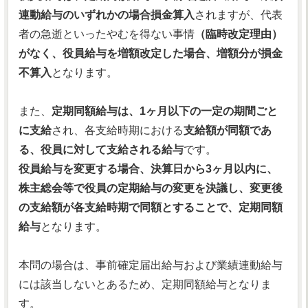
連動給与のいずれかの場合損金算入
されますが、代表
者の急逝といったやむを得ない事情
（臨時改定理由）
がなく、役員給与を増額改定した場合、増額分が損金
不算入
となります。
また、
定期同額給与は、1ヶ月以下の一定の期間ごと
に支給
され、各支給時期における
支給額が同額であ
る、役員に対して支給される給与
です。
役員給与を変更する場合、決算日から3ヶ月以内に、
株主総会等で役員の定期給与の変更を決議し、変更後
の支給額が各支給時期で同額とすることで、定期同額
給与
となります。
本問の場合は、事前確定届出給与および業績連動給与
には該当しないとあるため、定期同額給与となりま
す。