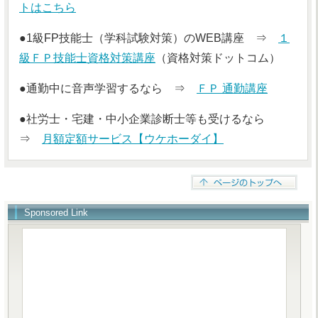
トはこちら
●1級FP技能士（学科試験対策）のWEB講座 ⇒
１
級ＦＰ技能士資格対策講座
（資格対策ドットコム）
●通勤中に音声学習するなら ⇒
ＦＰ 通勤講座
●社労士・宅建・中小企業診断士等も受けるなら
⇒
月額定額サービス【ウケホーダイ】
Sponsored Link