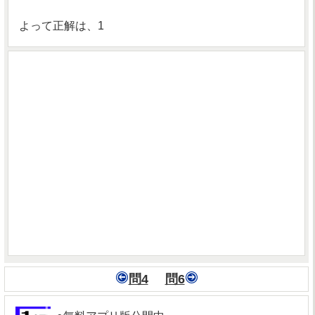
よって正解は、1
問4
問6