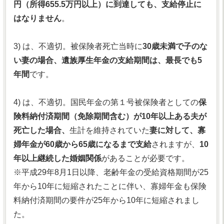
円（所得655.5万円以上）に到達しても、支給停止に
はなりません
。
3) は、不適切。被保険者死亡当時に
30歳未満で子のな
い妻の場合、遺族厚生年金の支給期間は、最長でも5
年間
です。
4) は、不適切。国民年金の第１号被保険者としての
保
険料納付済期間（免除期間含む）が10年以上ある夫が
死亡した場合、
生計を維持されていた
妻に対して、寡
婦年金が60歳から65歳になるまで支給
されますが、
10
年以上継続した婚姻関係
があることが必要です。
※平成29年8月1日以降、老齢年金の受給資格期間が25
年から10年に短縮されたことに伴い、寡婦年金も保険
料納付済期間の要件が25年から10年に短縮されまし
た。