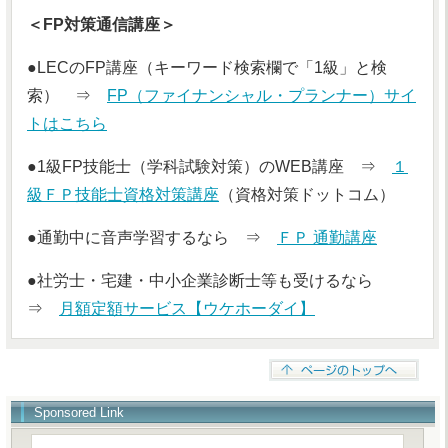
＜FP対策通信講座＞
●LECのFP講座（キーワード検索欄で「1級」と検
索） ⇒
FP（ファイナンシャル・プランナー）サイ
トはこちら
●1級FP技能士（学科試験対策）のWEB講座 ⇒
１
級ＦＰ技能士資格対策講座
（資格対策ドットコム）
●通勤中に音声学習するなら ⇒
ＦＰ 通勤講座
●社労士・宅建・中小企業診断士等も受けるなら
⇒
月額定額サービス【ウケホーダイ】
Sponsored Link