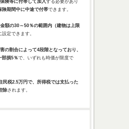
保険等に付帯して加入
する必要があり
保険期間中に中途で付帯
できます。
金額の30～50％の範囲内（建物は上限
に設定できます。
害の割合によって4段階となっており、
一部損5％
で、いずれも時価が限度で
民税2.5万円で、所得税では支払った
控除
されます。