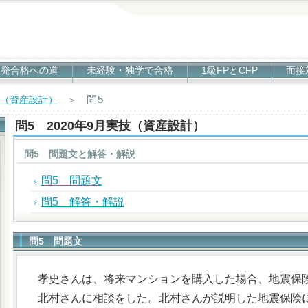
1発合格への道
未経験・独学で合格
1級FPとCFP
面接
問5
技（資産設計）
＞
問5 2020年9月実技（資産設計）
問5 問題文と解答・解説
問5 問題文
問5 解答・解説
問5 問題文
孝史さんは、将来マンションを購入した場合、地震保
北村さんに相談をした。北村さんが説明した地震保険