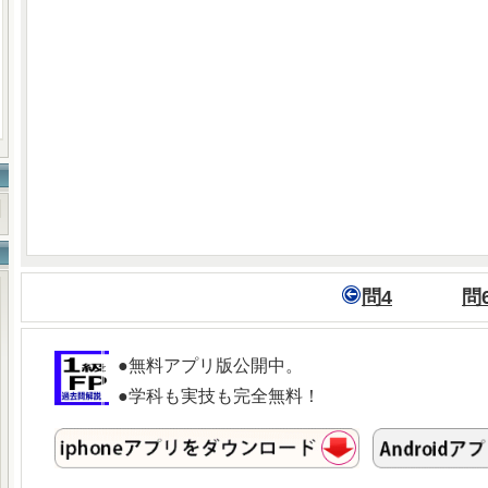
問4
問
●無料アプリ版公開中。
●学科も実技も完全無料！