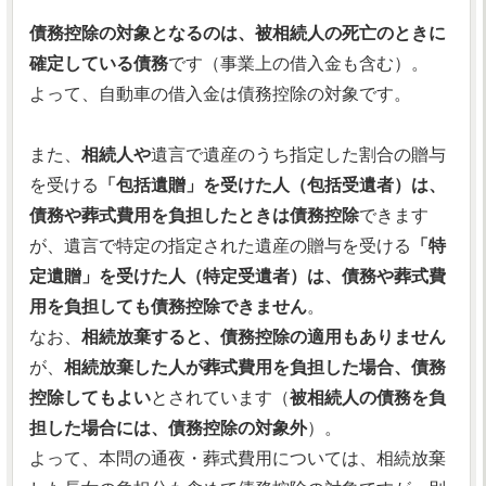
債務控除の対象となるのは、被相続人の死亡のときに
確定している債務
です（事業上の借入金も含む）。
よって、自動車の借入金は債務控除の対象です。
また、
相続人や
遺言で遺産のうち指定した割合の贈与
を受ける
「包括遺贈」を受けた人（包括受遺者）は、
債務や葬式費用を負担したときは債務控除
できます
が、遺言で特定の指定された遺産の贈与を受ける
「特
定遺贈」を受けた人（特定受遺者）は、債務や葬式費
用を負担しても債務控除できません
。
なお、
相続放棄すると、債務控除の適用もありません
が、
相続放棄した人が葬式費用を負担した場合、債務
控除してもよい
とされています（
被相続人の債務を負
担した場合には、債務控除の対象外
）。
よって、本問の通夜・葬式費用については、相続放棄