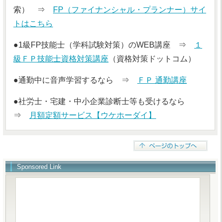
索） ⇒
FP（ファイナンシャル・プランナー）サイ
トはこちら
●1級FP技能士（学科試験対策）のWEB講座 ⇒
１
級ＦＰ技能士資格対策講座
（資格対策ドットコム）
●通勤中に音声学習するなら ⇒
ＦＰ 通勤講座
●社労士・宅建・中小企業診断士等も受けるなら
⇒
月額定額サービス【ウケホーダイ】
Sponsored Link