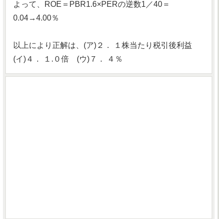
よって、ROE＝PBR1.6×PERの逆数1／40＝
0.04→4.00％
以上により正解は、(ア)２． １株当たり税引後利益
(イ)４． １.０倍 (ウ)７． ４％