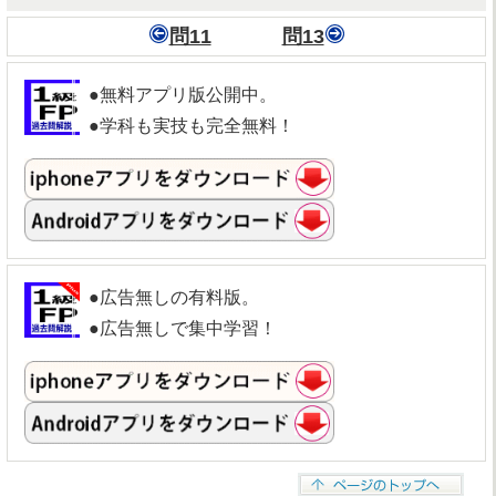
問11
問13
●無料アプリ版公開中。
●学科も実技も完全無料！
●広告無しの有料版。
●広告無しで集中学習！