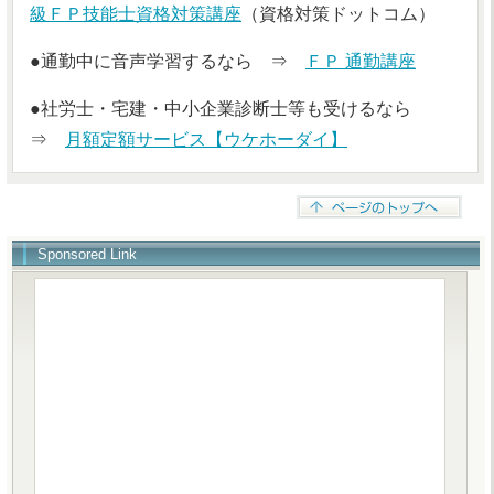
級ＦＰ技能士資格対策講座
（資格対策ドットコム）
●通勤中に音声学習するなら ⇒
ＦＰ 通勤講座
●社労士・宅建・中小企業診断士等も受けるなら
⇒
月額定額サービス【ウケホーダイ】
Sponsored Link