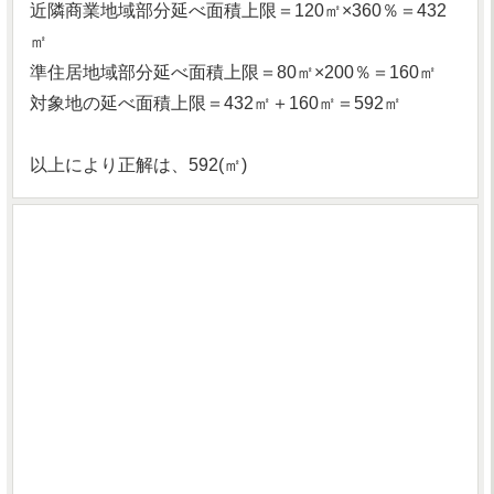
近隣商業地域部分延べ面積上限＝120㎡×360％＝432
㎡
準住居地域部分延べ面積上限＝80㎡×200％＝160㎡
対象地の延べ面積上限＝432㎡＋160㎡＝592㎡
以上により正解は、592(㎡)