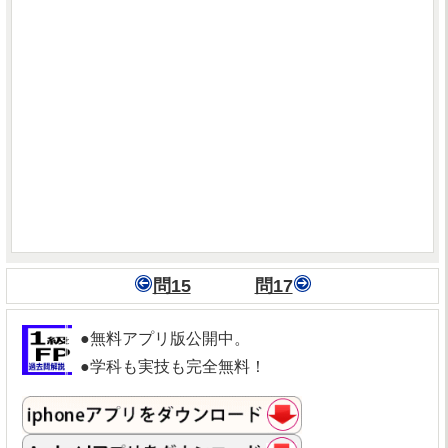
問15
問17
●無料アプリ版公開中。
●学科も実技も完全無料！