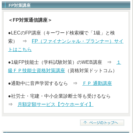
FP対策講座
＜FP対策通信講座＞
●LECのFP講座（キーワード検索欄で「1級」と検
索） ⇒
FP（ファイナンシャル・プランナー）サイ
トはこちら
●1級FP技能士（学科試験対策）のWEB講座 ⇒
１
級ＦＰ技能士資格対策講座
（資格対策ドットコム）
●通勤中に音声学習するなら ⇒
ＦＰ 通勤講座
●社労士・宅建・中小企業診断士等も受けるなら
⇒
月額定額サービス【ウケホーダイ】