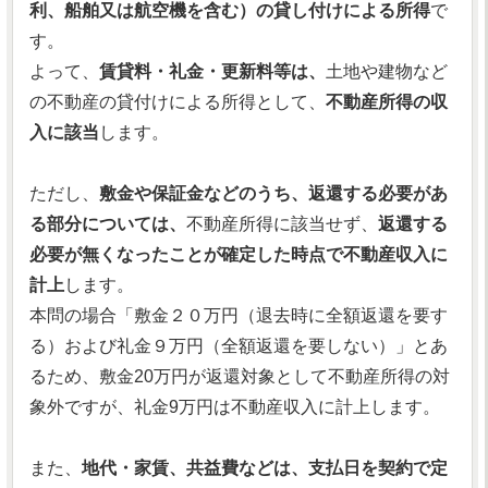
利、船舶又は航空機を含む）の貸し付けによる所得
で
す。
よって、
賃貸料・礼金・更新料等は、
土地や建物など
の不動産の貸付けによる所得として、
不動産所得の収
入に該当
します。
ただし、
敷金や保証金などのうち、返還する必要があ
る部分については、
不動産所得に該当せず、
返還する
必要が無くなったことが確定した時点で不動産収入に
計上
します。
本問の場合「敷金２０万円（退去時に全額返還を要す
る）および礼金９万円（全額返還を要しない）」とあ
るため、敷金20万円が返還対象として不動産所得の対
象外ですが、礼金9万円は不動産収入に計上します。
また、
地代・家賃、共益費などは、支払日を契約で定