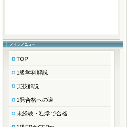
メインメニュー
TOP
1級学科解説
実技解説
1発合格への道
未経験・独学で合格
1級FPかCFPか