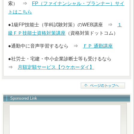
索） ⇒
FP（ファイナンシャル・プランナー）サイ
トはこちら
●1級FP技能士（学科試験対策）のWEB講座 ⇒
１
級ＦＰ技能士資格対策講座
（資格対策ドットコム）
●通勤中に音声学習するなら ⇒
ＦＰ 通勤講座
●社労士・宅建・中小企業診断士等も受けるなら
⇒
月額定額サービス【ウケホーダイ】
Sponsored Link