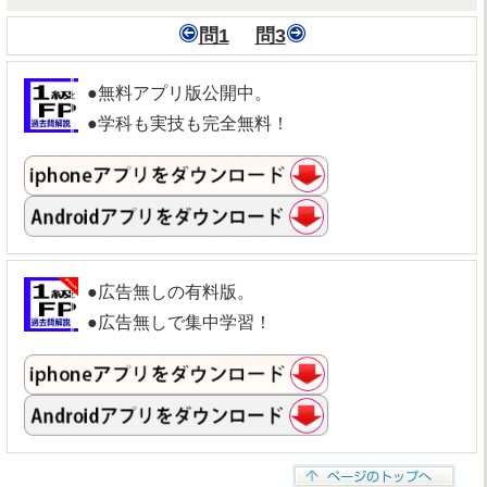
問1
問3
●無料アプリ版公開中。
●学科も実技も完全無料！
●広告無しの有料版。
●広告無しで集中学習！