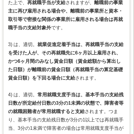
た上で、
再就職手当が支給
されますが、
離職前の事業
主に再び雇用される場合や、離職前の事業所と資本・
取引等で密接な関係の事業所に雇用される場合は再就
職手当の支給対象外
です。
3) は、適切。
就業促進定着手当は、再就職手当の支給
を受けた人が、その再就職先に6ヶ月以上雇用され、
かつ6ヶ月間のみなし賃金日額（賃金総額から算出し
た日額）が離職前の賃金日額（再就職手当の算定基礎
賃金日額）を下回る場合に支給
されます。
4) は、適切。
常用就職支度手当は、基本手当の支給残
日数が所定給付日数の3分の1未満の状態で、障害者等
の就職困難者が常用就職すると支給
されます。つま
り、基本手当の支給残日数が3分の1以上では再就職手
当、3分の1未満で障害者の場合は常用就職支度手当が