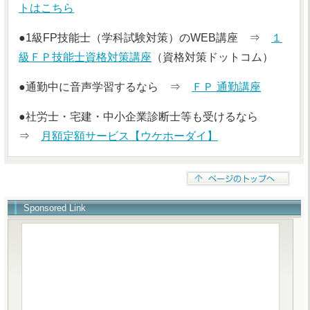
トはこちら
●1級FP技能士（学科試験対策）のWEB講座 ⇒
１
級ＦＰ技能士資格対策講座
（資格対策ドットコム）
●通勤中に音声学習するなら ⇒
ＦＰ 通勤講座
●社労士・宅建・中小企業診断士等も受けるなら
⇒
月額定額サービス【ウケホーダイ】
Sponsored Link