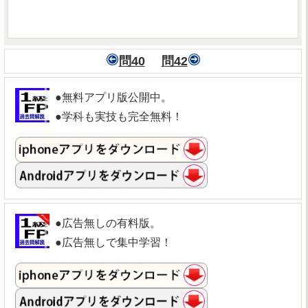
問40
問42
●無料アプリ版公開中。
●学科も実技も完全無料！
●広告無しの有料版。
●広告無しで集中学習！