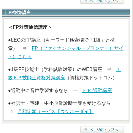
FP対策講座
＜FP対策通信講座＞
●LECのFP講座（キーワード検索欄で「1級」と検
索） ⇒
FP（ファイナンシャル・プランナー）サイ
トはこちら
●1級FP技能士（学科試験対策）のWEB講座 ⇒
１
級ＦＰ技能士資格対策講座
（資格対策ドットコム）
●通勤中に音声学習するなら ⇒
ＦＰ 通勤講座
●社労士・宅建・中小企業診断士等も受けるなら
⇒
月額定額サービス【ウケホーダイ】