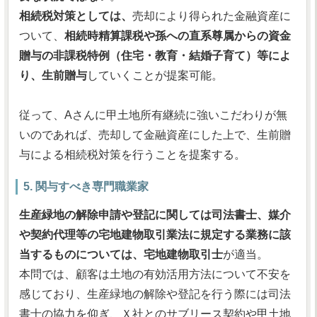
相続税対策としては、
売却により得られた金融資産に
ついて、
相続時精算課税や孫への直系尊属からの資金
贈与の非課税特例（住宅・教育・結婚子育て）等によ
り、生前贈与
していくことが提案可能。
従って、Aさんに甲土地所有継続に強いこだわりが無
いのであれば、売却して金融資産にした上で、生前贈
与による相続税対策を行うことを提案する。
5. 関与すべき専門職業家
生産緑地の解除申請や登記に関しては司法書士、媒介
や契約代理等の宅地建物取引業法に規定する業務に該
当するものについては、宅地建物取引士
が適当。
本問では、顧客は土地の有効活用方法について不安を
感じており、生産緑地の解除や登記を行う際には司法
書士の協力を仰ぎ、Ｘ社とのサブリース契約や甲土地