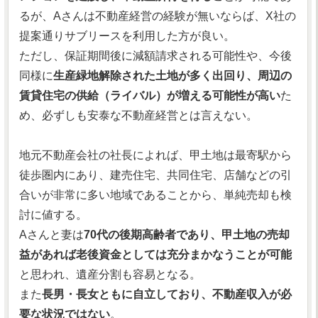
るが、Aさんは不動産経営の経験が無いならば、X社の
提案通りサブリースを利用した方が良い。
ただし、保証期間後に減額請求される可能性や、今後
同様に
生産緑地解除された土地が多く出回り、周辺の
賃貸住宅の供給（ライバル）が増える可能性が高い
た
め、必ずしも安泰な不動産経営とは言えない。
地元不動産会社の社長によれば、甲土地は最寄駅から
徒歩圏内にあり、建売住宅、共同住宅、店舗などの引
合いが非常に多い地域であることから、単純売却も検
討に値する。
Aさんと妻は
70代の後期高齢者であり、甲土地の売却
益があれば老後資金としては充分まかなうことが可能
と思われ、遺産分割も容易となる。
また
長男・長女ともに自立しており、不動産収入が必
要な状況ではない
。