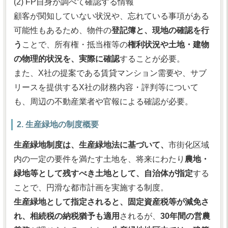
(2) FP自身が調べて確認する情報
顧客が関知していない状況や、忘れている事項がある
可能性もあるため、物件の
登記簿と、現地の確認を行
う
ことで、所有権・抵当権等の
権利状況や土地・建物
の物理的状況を、実際に確認
することが必要。
また、X社の提案である賃貸マンション需要や、サブ
リースを提供するX社の財務内容・評判等について
も、周辺の不動産業者や官報による確認が必要。
2. 生産緑地の制度概要
生産緑地制度は、生産緑地法に基づいて、
市街化区域
内の一定の要件を満たす土地を、将来にわたり
農地・
緑地等として残すべき土地として、自治体が指定
する
ことで、円滑な都市計画を実施する制度。
生産緑地として指定されると、固定資産税等が減免さ
れ、相続税の納税猶予も適用
されるが、
30年間の営農