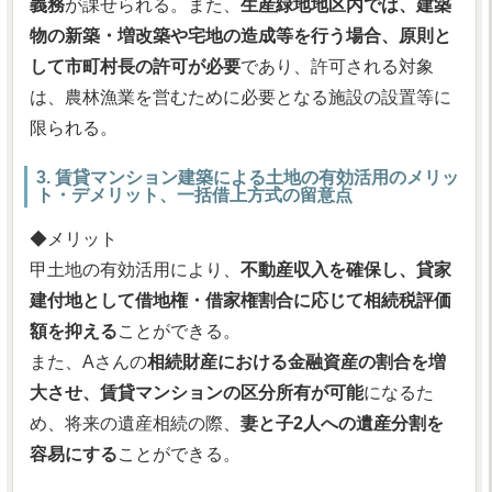
義務
が課せられる。また、
生産緑地地区内では、建築
物の新築・増改築や宅地の造成等を行う場合、原則と
して市町村長の許可が必要
であり、許可される対象
は、農林漁業を営むために必要となる施設の設置等に
限られる。
3. 賃貸マンション建築による土地の有効活用のメリッ
ト・デメリット、一括借上方式の留意点
◆メリット
甲土地の有効活用により、
不動産収入を確保し、貸家
建付地として借地権・借家権割合に応じて相続税評価
額を抑える
ことができる。
また、Aさんの
相続財産における金融資産の割合を増
大させ、賃貸マンションの区分所有が可能
になるた
め、将来の遺産相続の際、
妻と子2人への遺産分割を
容易にする
ことができる。