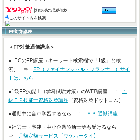
このサイト内を検索
FP対策講座
＜FP対策通信講座＞
●LECのFP講座（キーワード検索欄で「1級」と検
索） ⇒
FP（ファイナンシャル・プランナー）サイ
トはこちら
●1級FP技能士（学科試験対策）のWEB講座 ⇒
１
級ＦＰ技能士資格対策講座
（資格対策ドットコム）
●通勤中に音声学習するなら ⇒
ＦＰ 通勤講座
●社労士・宅建・中小企業診断士等も受けるなら
⇒
月額定額サービス【ウケホーダイ】