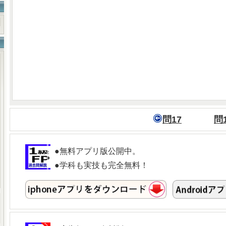
問17
問
●無料アプリ版公開中。
●学科も実技も完全無料！