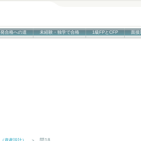
1発合格への道
未経験・独学で合格
1級FPとCFP
面接
問18
技（資産設計）
＞