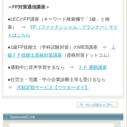
＜FP対策通信講座＞
●LECのFP講座（キーワード検索欄で「1級」と検
索） ⇒
FP（ファイナンシャル・プランナー）サイ
トはこちら
●1級FP技能士（学科試験対策）のWEB講座 ⇒
１
級ＦＰ技能士資格対策講座
（資格対策ドットコム）
●通勤中に音声学習するなら ⇒
ＦＰ 通勤講座
●社労士・宅建・中小企業診断士等も受けるなら
⇒
月額定額サービス【ウケホーダイ】
Sponsored Link