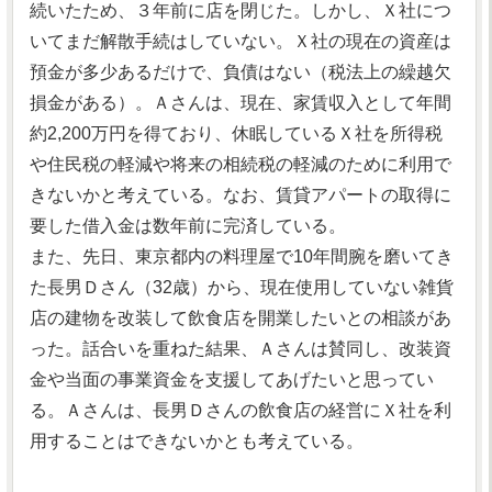
続いたため、３年前に店を閉じた。しかし、Ｘ社につ
いてまだ解散手続はしていない。Ｘ社の現在の資産は
預金が多少あるだけで、負債はない（税法上の繰越欠
損金がある）。Ａさんは、現在、家賃収入として年間
約2,200万円を得ており、休眠しているＸ社を所得税
や住民税の軽減や将来の相続税の軽減のために利用で
きないかと考えている。なお、賃貸アパートの取得に
要した借入金は数年前に完済している。
また、先日、東京都内の料理屋で10年間腕を磨いてき
た長男Ｄさん（32歳）から、現在使用していない雑貨
店の建物を改装して飲食店を開業したいとの相談があ
った。話合いを重ねた結果、Ａさんは賛同し、改装資
金や当面の事業資金を支援してあげたいと思ってい
る。Ａさんは、長男Ｄさんの飲食店の経営にＸ社を利
用することはできないかとも考えている。