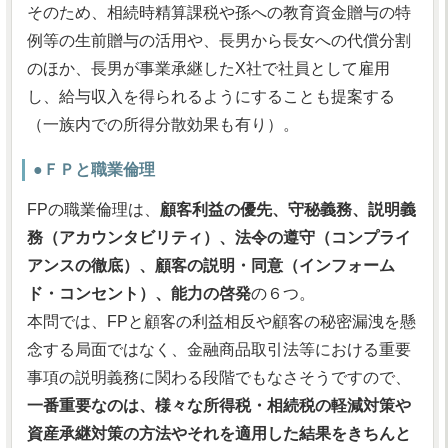
そのため、相続時精算課税や孫への教育資金贈与の特
例等の生前贈与の活用や、長男から長女への代償分割
のほか、長男が事業承継したX社で社員として雇用
し、給与収入を得られるようにすることも提案する
（一族内での所得分散効果も有り）。
●ＦＰと職業倫理
FPの職業倫理は、
顧客利益の優先、守秘義務、説明義
務（アカウンタビリティ）、法令の遵守（コンプライ
アンスの徹底）、顧客の説明・同意（インフォーム
ド・コンセント）、能力の啓発
の６つ。
本問では、FPと顧客の利益相反や顧客の秘密漏洩を懸
念する局面ではなく、金融商品取引法等における重要
事項の説明義務に関わる段階でもなさそうですので、
一番重要なのは、様々な所得税・相続税の軽減対策や
資産承継対策の方法やそれを適用した結果をきちんと