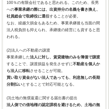
100％の有限会社であると思われる。このため、長男
への
事業承継の際には、出資持分の名義を書き換え、
社員総会で取締役に選任
することが必要。
なお、繰越欠損金もあるため、事業承継後も当面の間
法人税負担も抑えられ、承継後の経営にも資すると思
われる。
(2)法人への不動産の譲渡
事業承継した
法人に対し、賃貸建物のみを簿価で譲渡
することで、譲渡損益を発生させずに
不動産を個人か
ら法人に移転
させることが可能。
買い取り資金がない法人であっても、利息無しの長期
分割払い
とすることで対応可能となる。
(3)土地の無償返還に関する届出書の提出
法人側での借地権の認定課税を避けるため、土地の無