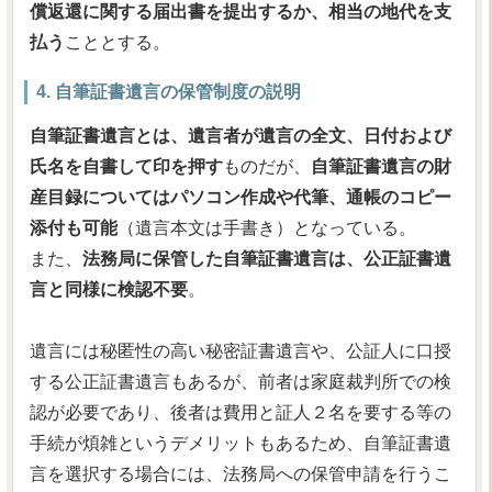
償返還に関する届出書を提出するか、相当の地代を支
払う
こととする。
4. 自筆証書遺言の保管制度の説明
自筆証書遺言とは、遺言者が遺言の全文、日付および
氏名を自書して印を押す
ものだが、
自筆証書遺言の財
産目録についてはパソコン作成や代筆、通帳のコピー
添付も可能
（遺言本文は手書き）となっている。
また、
法務局に保管した自筆証書遺言は、公正証書遺
言と同様に検認不要
。
遺言には秘匿性の高い秘密証書遺言や、公証人に口授
する公正証書遺言もあるが、前者は家庭裁判所での検
認が必要であり、後者は費用と証人２名を要する等の
手続が煩雑というデメリットもあるため、自筆証書遺
言を選択する場合には、法務局への保管申請を行うこ