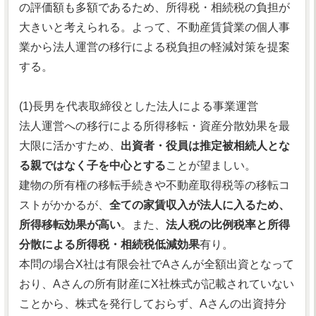
の評価額も多額であるため、所得税・相続税の負担が
大きいと考えられる。よって、不動産賃貸業の個人事
業から法人運営の移行による税負担の軽減対策を提案
する。
(1)長男を代表取締役とした法人による事業運営
法人運営への移行による所得移転・資産分散効果を最
大限に活かすため、
出資者・役員は推定被相続人とな
る親ではなく子を中心とする
ことが望ましい。
建物の所有権の移転手続きや不動産取得税等の移転コ
ストがかかるが、
全ての家賃収入が法人に入るため、
所得移転効果が高い
。また、
法人税の比例税率と所得
分散による所得税・相続税低減効果
有り。
本問の場合X社は有限会社でAさんが全額出資となって
おり、Aさんの所有財産にX社株式が記載されていない
ことから、株式を発行しておらず、Aさんの出資持分