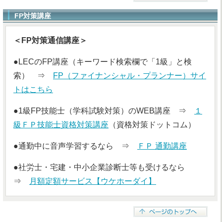
FP対策講座
＜FP対策通信講座＞
●LECのFP講座（キーワード検索欄で「1級」と検
索） ⇒
FP（ファイナンシャル・プランナー）サイ
トはこちら
●1級FP技能士（学科試験対策）のWEB講座 ⇒
１
級ＦＰ技能士資格対策講座
（資格対策ドットコム）
●通勤中に音声学習するなら ⇒
ＦＰ 通勤講座
●社労士・宅建・中小企業診断士等も受けるなら
⇒
月額定額サービス【ウケホーダイ】