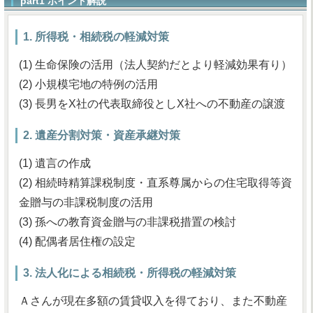
part1 ポイント解説
1. 所得税・相続税の軽減対策
(1) 生命保険の活用（法人契約だとより軽減効果有り）
(2) 小規模宅地の特例の活用
(3) 長男をX社の代表取締役としX社への不動産の譲渡
2. 遺産分割対策・資産承継対策
(1) 遺言の作成
(2) 相続時精算課税制度・直系尊属からの住宅取得等資
金贈与の非課税制度の活用
(3) 孫への教育資金贈与の非課税措置の検討
(4) 配偶者居住権の設定
3. 法人化による相続税・所得税の軽減対策
Ａさんが現在多額の賃貸収入を得ており、また不動産