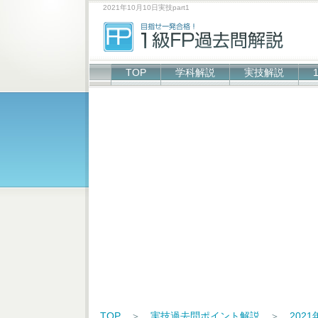
2021年10月10日実技part1
TOP
学科解説
実技解説
TOP
＞
実技過去問ポイント解説
＞
202