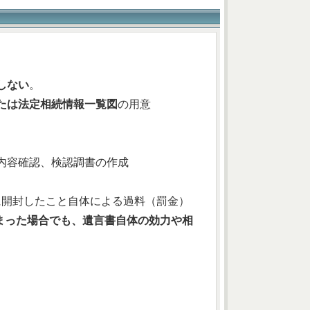
しない
。
たは法定相続情報一覧図
の用意
と内容確認、検認調書の作成
に開封したこと自体による過料（罰金）
まった場合でも、遺言書自体の効力や相