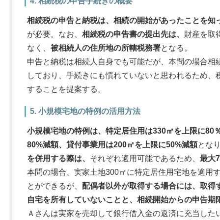
4. 相続税の申告手続きの概要
相続税の申告と納税は、相続の開始があったことを知っ
が必要。なお、
相続税の申告書の提出先は、
財産を取
なく、
被相続人の住所地の所轄税務署
となる。
申告と納税は相続人自身でも可能だが、本問の場合相
しており、手続きにも慣れていないと思われるため、
することを提案する。
5. 小規模宅地の特例の活用方法
小規模宅地の特例は、特定居住用は330㎡を上限に80
80%減額、貸付事業用は200㎡を上限に50%減額
とな
を併用する際は、
それぞれ適用可能であるため、
最大
本問の場合、実家土地300㎡に特定居住用宅地を適用
とができるが、
配偶者以外が取得する場合には、取得
自宅を所有していないことと、相続開始からの申告期
Ａさんは実家を売却して銀行借入金の返済に充当した