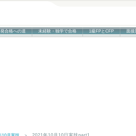
1発合格への道
未経験・独学で合格
1級FPとCFP
面接
2021年10月10日実技part1
1年10月実技
＞