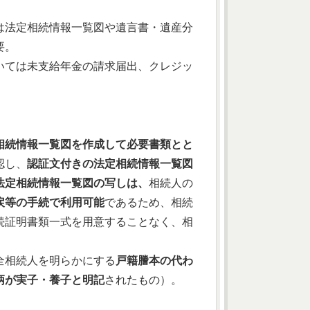
は法定相続情報一覧図や遺言書・遺産分
要。
いては未支給年金の請求届出、クレジッ
相続情報一覧図を作成して必要書類とと
認し、
認証文付きの法定相続情報一覧図
法定相続情報一覧図の写しは、
相続人の
戻等の手続で利用可能
であるため、相続
続証明書類一式を用意することなく、相
全相続人を明らかにする
戸籍謄本の代わ
柄が実子・養子と明記
されたもの）。