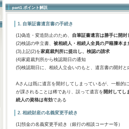
part1 ポイント解説
1. 自筆証書遺言書の手続き
(1)偽造・変造防止のため、
自筆証書遺言は勝手に開封
(2)検認の申立書、
被相続人・相続人全員の戸籍謄本ま
(3)上記(2)を
家庭裁判所に提出し、検認の請求
(4)家庭裁判所から検認期日の通知
(5)検認期日に、相続人立会いのもと、遺言書の開封
Aさんは既に遺言を開封してしまっているが、一般的
が課されることは稀であり、誤って遺言を
開封してし
続人の資格は有効
である
2. 相続財産の名義変更手続き
(1)預金の名義変更手続き（銀行の相談コーナー等）