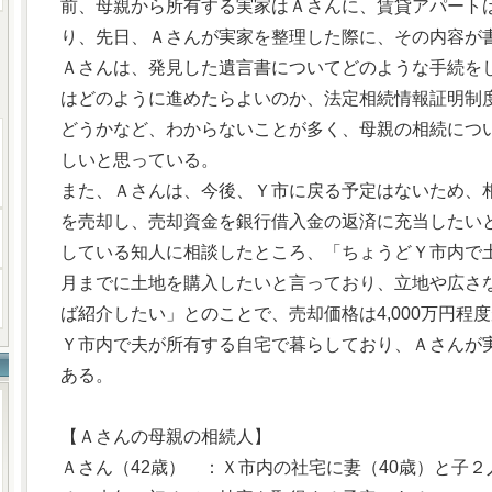
前、母親から所有する実家はＡさんに、賃貸アパート
り、先日、Ａさんが実家を整理した際に、その内容が
Ａさんは、発見した遺言書についてどのような手続を
はどのように進めたらよいのか、法定相続情報証明制
どうかなど、わからないことが多く、母親の相続につ
しいと思っている。
また、Ａさんは、今後、Ｙ市に戻る予定はないため、
を売却し、売却資金を銀行借入金の返済に充当したい
している知人に相談したところ、「ちょうどＹ市内で土
月までに土地を購入したいと言っており、立地や広さ
ば紹介したい」とのことで、売却価格は4,000万円程
Ｙ市内で夫が所有する自宅で暮らしており、Ａさんが
ある。
【Ａさんの母親の相続人】
Ａさん（42歳） ：Ｘ市内の社宅に妻（40歳）と子２