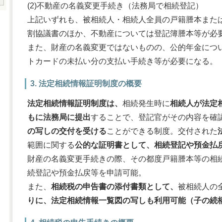
(2)不動産の名義変更手続き（法務局で相続登記）
上記いずれも、被相続人・相続人全員の戸籍謄本また
割協議書のほか、不動産については登記簿謄本等が必
また、財産の名義変更ではないものの、公的年金につ
トカードの未払い分の支払い手続き等が必要になる。
3. 法定相続情報証明制度の概要
法定相続情報証明制度は、
相続発生時に
相続人が法定
もに法務局に提出
することで、登記官がその内容を確
の写しの交付を受ける
ことができる制度。交付された
範囲に関する
公的な証明書として、相続登記や預金払
財産の名義変更手続きの際、その都度戸籍謄本等の相
続登記や預金払戻等を申請可能。
また、
相続税の申告書の添付書類として、
被相続人の
りに、法定相続情報一覧図の写しも利用可能（子の続