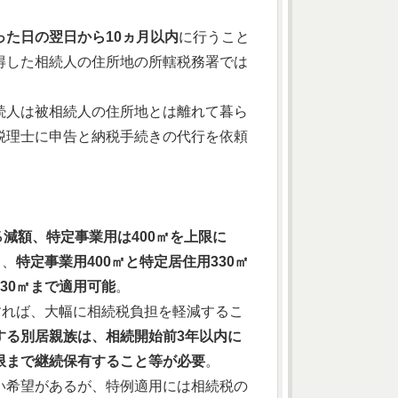
た日の翌日から10ヵ月以内
に行うこと
得した相続人の住所地の所轄税務署では
続人は被相続人の住所地とは離れて暮ら
税理士に申告と納税手続きの代行を依頼
％減額、特定事業用は400㎡を上限に
り、
特定事業用400㎡と特定居住用330㎡
730㎡まで適用可能
。
すれば、大幅に相続税負担を軽減するこ
する別居親族は、相続開始前3年以内に
限まで継続保有すること等が必要
。
い希望があるが、特例適用には相続税の