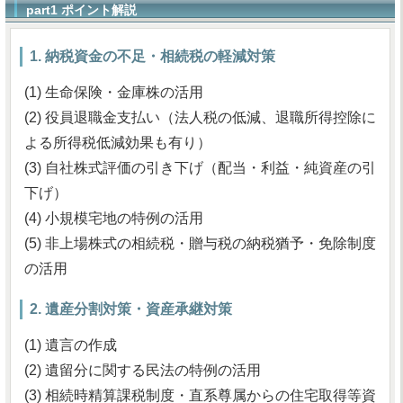
part1 ポイント解説
1. 納税資金の不足・相続税の軽減対策
(1) 生命保険・金庫株の活用
(2) 役員退職金支払い（法人税の低減、退職所得控除に
よる所得税低減効果も有り）
(3) 自社株式評価の引き下げ（配当・利益・純資産の引
下げ）
(4) 小規模宅地の特例の活用
(5) 非上場株式の相続税・贈与税の納税猶予・免除制度
の活用
2. 遺産分割対策・資産承継対策
(1) 遺言の作成
(2) 遺留分に関する民法の特例の活用
(3) 相続時精算課税制度・直系尊属からの住宅取得等資