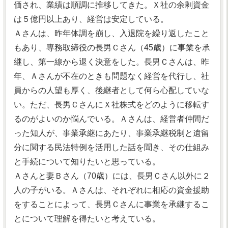
価され、業績は順調に推移してきた。Ｘ社の余剰資金
は５億円以上あり、経営は安定している。
Ａさんは、昨年体調を崩し、入退院を繰り返したこと
もあり、専務取締役の長男Ｃさん（45歳）に事業を承
継し、第一線から退く決意をした。長男Ｃさんは、昨
年、Ａさんが不在のときも問題なく経営を代行し、社
員からの人望も厚く、後継者として何ら心配していな
い。ただ、長男ＣさんにＸ社株式をどのように移転す
るのがよいのか悩んでいる。Ａさんは、経営者仲間だ
った知人が、事業承継にあたり、事業承継税制と遺留
分に関する民法特例を活用した話を聞き、その仕組み
と手続について知りたいと思っている。
Ａさんと妻Ｂさん（70歳）には、長男Ｃさん以外に２
人の子がいる。Ａさんは、それぞれに相応の資金援助
をすることによって、長男Ｃさんに事業を承継するこ
とについて理解を得たいと考えている。