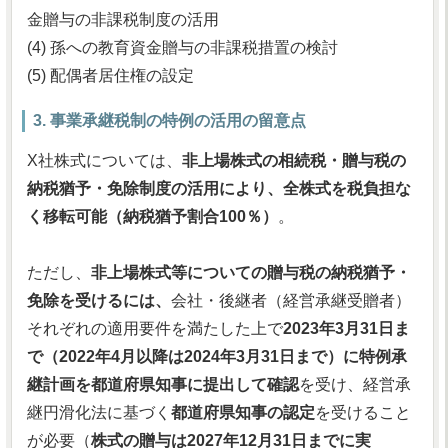
金贈与の非課税制度の活用
(4) 孫への教育資金贈与の非課税措置の検討
(5) 配偶者居住権の設定
3. 事業承継税制の特例の活用の留意点
X社株式については、
非上場株式の相続税・贈与税の
納税猶予・免除制度の活用により、全株式を税負担な
く移転可能（納税猶予割合100％）
。
ただし、
非上場株式等についての贈与税の納税猶予・
免除を受けるには、
会社・後継者（経営承継受贈者）
それぞれの適用要件を満たした上で
2023年3月31日ま
で（2022年4月以降は2024年3月31日まで）に特例承
継計画を都道府県知事に提出して確認
を受け、経営承
継円滑化法に基づく
都道府県知事の認定
を受けること
が必要（
株式の贈与は2027年12月31日までに実