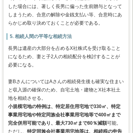
した場合には、著しく長男に偏った生前贈与となって
しまうため、合意の解除や金銭支払い等、合意時にあ
らかじめ取り決めておくことが必要である。
5. 相続人間の平等な相続方法
長男は遺産の大部分を占めるX社株式を受け取ること
になるため、妻と子2人の相続配分を検討することが
必要になる。
妻BさんについてはAさんの相続発生後も確実な住まい
と収入源の確保のため、自宅土地・建物とX社本社土
地を相続させる。
小規模宅地の特例は、特定居住用宅地で330㎡、特定
事業用宅地や特定同族会社事業用宅地等で400㎡まで
完全併用可能であり、最大730㎡まで80％減額
可能。
ただし、
特定同族会社事業用宅地等は、相続税の申告