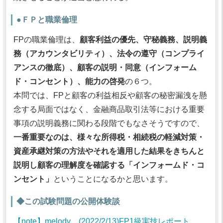
●ＦＰと職業倫理
FPの職業倫理は、
顧客利益の優先、守秘義務、説明義
務（アカウンタビリティ）、法令の遵守（コンプライ
アンスの徹底）、顧客の説明・同意（インフォーム
ド・コンセント）、能力の啓発
の６つ。
本問では、FPと顧客の利益相反や顧客の秘密漏洩を懸
念する局面ではなく、金融商品取引法等における重要
事項の説明義務に関わる段階でもなさそうですので、
一番重要なのは、様々な所得税・相続税の軽減対策・
資産承継対策の方法やそれを適用した結果をきちんと
説明し顧客の理解度を確認する「インフォームド・コ
ンセント」
ということになるかと思います。
◆この試験問題の公開体験談
【note】melody (2022/2/13)FP1級実技レポート