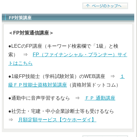
FP対策講座
＜FP対策通信講座＞
●LECのFP講座（キーワード検索欄で「1級」と検
索） ⇒
FP（ファイナンシャル・プランナー）サイ
トはこちら
●1級FP技能士（学科試験対策）のWEB講座 ⇒
１
級ＦＰ技能士資格対策講座
（資格対策ドットコム）
●通勤中に音声学習するなら ⇒
ＦＰ 通勤講座
●社労士・宅建・中小企業診断士等も受けるなら
⇒
月額定額サービス【ウケホーダイ】