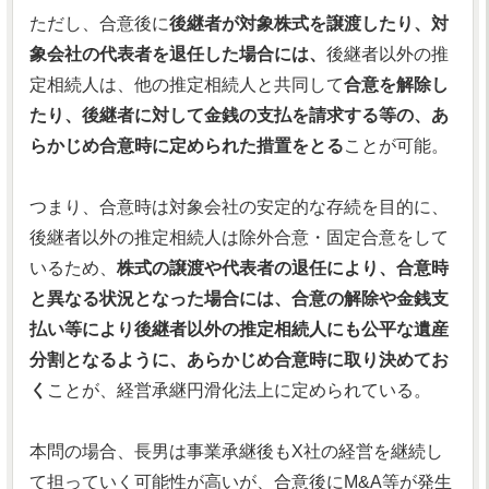
ただし、合意後に
後継者が対象株式を譲渡したり、対
象会社の代表者を退任した場合には、
後継者以外の推
定相続人は、他の推定相続人と共同して
合意を解除し
たり、後継者に対して金銭の支払を請求する等の、あ
らかじめ合意時に定められた措置をとる
ことが可能。
つまり、合意時は対象会社の安定的な存続を目的に、
後継者以外の推定相続人は除外合意・固定合意をして
いるため、
株式の譲渡や代表者の退任により、合意時
と異なる状況となった場合には、合意の解除や金銭支
払い等により後継者以外の推定相続人にも公平な遺産
分割となるように、あらかじめ合意時に取り決めてお
く
ことが、経営承継円滑化法上に定められている。
本問の場合、長男は事業承継後もX社の経営を継続し
て担っていく可能性が高いが、合意後にM&A等が発生