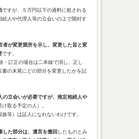
効
ですが、５万円以下の過料に処される
相続人や代理人等の立会いの上で開封す
言者が変更箇所を示し、変更した旨と変
要
です。
除・訂正の場合は二本線で消し、正し
言書の末尾にどの部分を変更したかを記
人の立会いが必要ですが、推定相続人や
受け取る予定の人）。
親族等）は証人になれないわけです。
棄した部分は、遺言を撤回
したものとみ