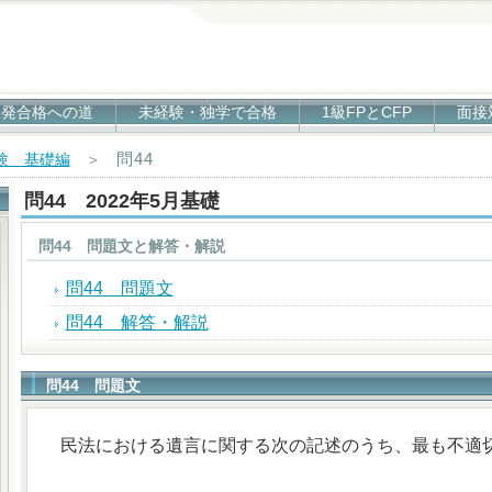
1発合格への道
未経験・独学で合格
1級FPとCFP
面接
問44
試験 基礎編
＞
問44 2022年5月基礎
問44 問題文と解答・解説
問44 問題文
問44 解答・解説
問44 問題文
民法における遺言に関する次の記述のうち、最も不適