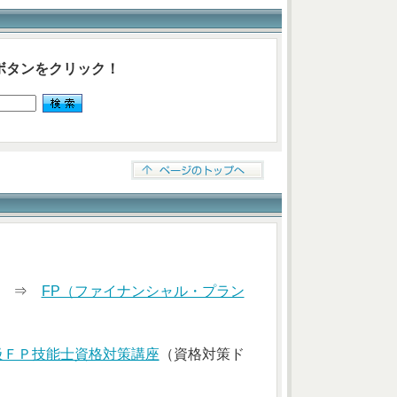
ボタンをクリック！
索） ⇒
FP（ファイナンシャル・プラン
級ＦＰ技能士資格対策講座
（資格対策ド