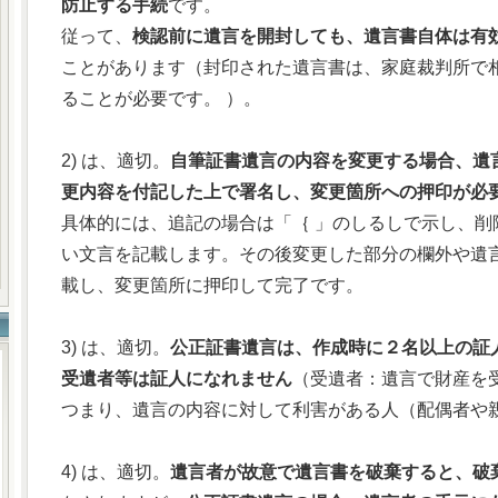
防止する手続
です。
従って、
検認前に遺言を開封しても、遺言書自体は有
ことがあります（封印された遺言書は、家庭裁判所で
ることが必要です。 ）。
2) は、適切。
自筆証書遺言の内容を変更する場合、遺
更内容を付記した上で署名し、変更箇所への押印が必
具体的には、追記の場合は「｛ 」のしるしで示し、削
い文言を記載します。その後変更した部分の欄外や遺
載し、変更箇所に押印して完了です。
3) は、適切。
公正証書遺言は、作成時に２名以上の証
受遺者等は証人になれません
（受遺者：遺言で財産を
つまり、遺言の内容に対して利害がある人（配偶者や
4) は、適切。
遺言者が故意で遺言書を破棄すると、破