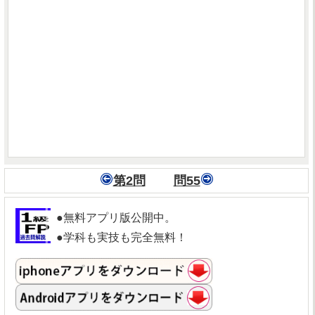
第2問
問55
●無料アプリ版公開中。
●学科も実技も完全無料！