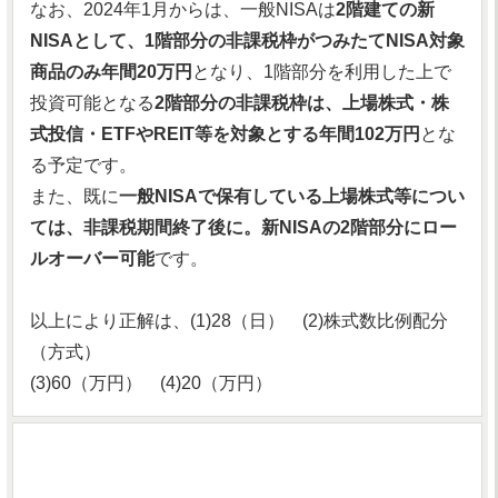
なお、2024年1月からは、一般NISAは
2階建ての新
NISAとして、1階部分の非課税枠がつみたてNISA対象
商品のみ年間20万円
となり、1階部分を利用した上で
投資可能となる
2階部分の非課税枠は、上場株式・株
式投信・ETFやREIT等を対象とする年間102万円
とな
る予定です。
また、既に
一般NISAで保有している上場株式等につい
ては、非課税期間終了後に。新NISAの2階部分にロー
ルオーバー可能
です。
以上により正解は、(1)28（日） (2)株式数比例配分
（方式）
(3)60（万円） (4)20（万円）