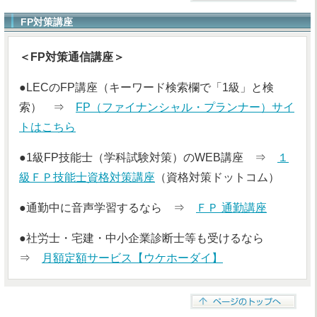
FP対策講座
＜FP対策通信講座＞
●LECのFP講座（キーワード検索欄で「1級」と検
索） ⇒
FP（ファイナンシャル・プランナー）サイ
トはこちら
●1級FP技能士（学科試験対策）のWEB講座 ⇒
１
級ＦＰ技能士資格対策講座
（資格対策ドットコム）
●通勤中に音声学習するなら ⇒
ＦＰ 通勤講座
●社労士・宅建・中小企業診断士等も受けるなら
⇒
月額定額サービス【ウケホーダイ】