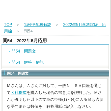
TOP
＞
1級FP学科解説
＞
2022年5月学科試験 応
用編
＞
問54
問54 2022年5月応用
問54 問題文
問54 解答・解説
問54 問題文
Ｍさんは、Ａさんに対して、一般ＮＩＳＡ口座を通じ
て
Ｘ社株式
を購入した場合の留意点を説明した。Ｍさ
んが説明した以下の文章の空欄(1)～(4)に入る最も適切
な語句または数値を、解答用紙に記入しなさい。