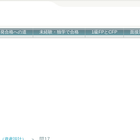
1発合格への道
未経験・独学で合格
1級FPとCFP
面接
問17
技（資産設計）
＞