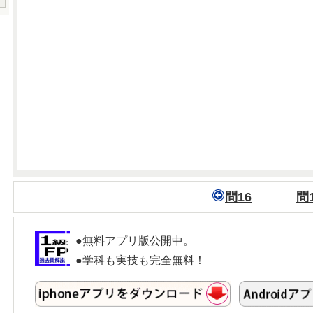
問16
問
●無料アプリ版公開中。
●学科も実技も完全無料！