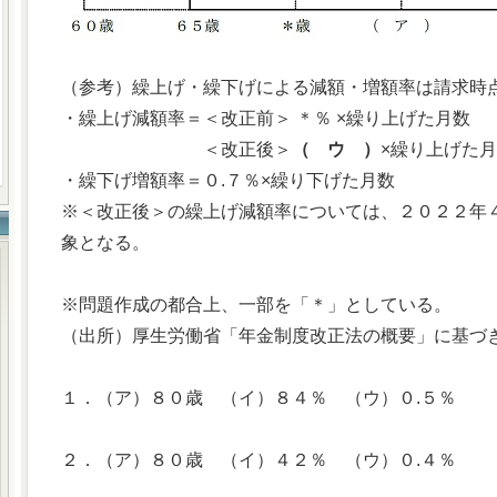
（参考）繰上げ・繰下げによる減額・増額率は請求時
・繰上げ減額率＝＜改正前＞ ＊％ ×繰り上げた月数
＜改正後＞
（ ウ ）
×繰り上げた
・繰下げ増額率＝０.７％×繰り下げた月数
※＜改正後＞の繰上げ減額率については、２０２２年
象となる。
※問題作成の都合上、一部を「＊」としている。
（出所）厚生労働省「年金制度改正法の概要」に基づ
１．（ア）８０歳 （イ）８４％ （ウ）０.５％
２．（ア）８０歳 （イ）４２％ （ウ）０.４％