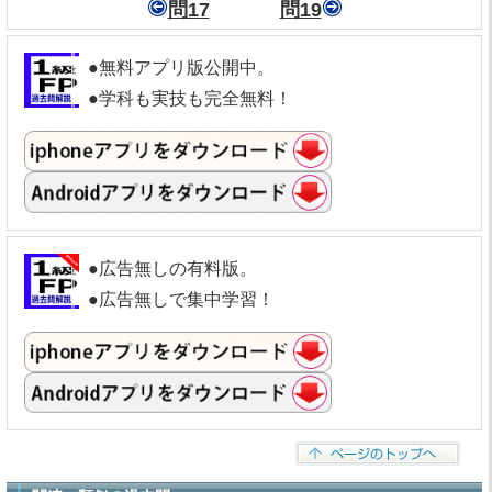
問17
問19
●無料アプリ版公開中。
●学科も実技も完全無料！
●広告無しの有料版。
●広告無しで集中学習！